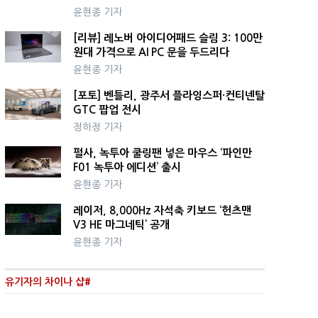
윤현종 기자
[리뷰] 레노버 아이디어패드 슬림 3: 100만
원대 가격으로 AI PC 문을 두드리다
윤현종 기자
[포토] 벤틀리, 광주서 플라잉스퍼·컨티넨탈
GTC 팝업 전시
정하정 기자
펄사, 녹투아 쿨링팬 넣은 마우스 ‘파인만
F01 녹투아 에디션’ 출시
윤현종 기자
레이저, 8,000Hz 자석축 키보드 ‘헌츠맨
V3 HE 마그네틱’ 공개
윤현종 기자
유기자의 차이나 샵#