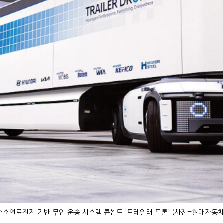
수소연료전지 기반 무인 운송 시스템 콘셉트 '트레일러 드론' (사진=현대자동차