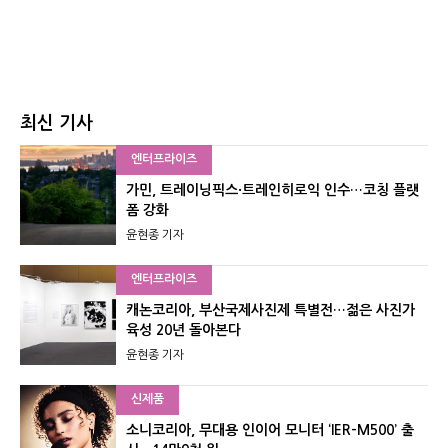
최신 기사
엔터프라이즈
가민, 트레이닝픽스·트레인히로익 인수…코칭 플랫
폼 강화
윤현종 기자
엔터프라이즈
캐논코리아, 부산국제사진제 특별전…젊은 사진가
육성 20년 돌아본다
윤현종 기자
신제품
소니코리아, 무대용 인이어 모니터 ‘IER-M500’ 출