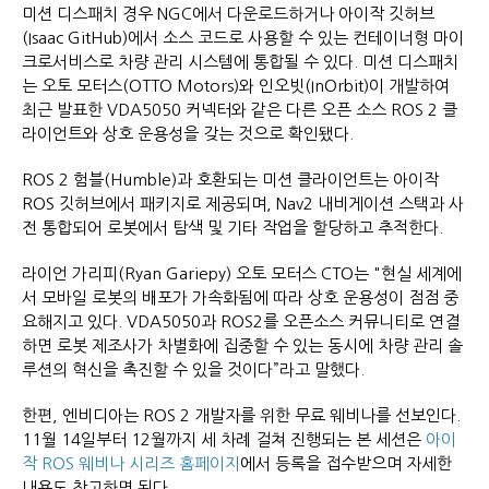
미션 디스패치 경우 NGC에서 다운로드하거나 아이작 깃허브
(Isaac GitHub)에서 소스 코드로 사용할 수 있는 컨테이너형 마이
크로서비스로 차량 관리 시스템에 통합될 수 있다. 미션 디스패치
는 오토 모터스(OTTO Motors)와 인오빗(InOrbit)이 개발하여
최근 발표한 VDA5050 커넥터와 같은 다른 오픈 소스 ROS 2 클
라이언트와 상호 운용성을 갖는 것으로 확인됐다.
ROS 2 험블(Humble)과 호환되는 미션 클라이언트는 아이작
ROS 깃허브에서 패키지로 제공되며, Nav2 내비게이션 스택과 사
전 통합되어 로봇에서 탐색 및 기타 작업을 할당하고 추적한다.
라이언 가리피(Ryan Gariepy) 오토 모터스 CTO는 "현실 세계에
서 모바일 로봇의 배포가 가속화됨에 따라 상호 운용성이 점점 중
요해지고 있다. VDA5050과 ROS2를 오픈소스 커뮤니티로 연결
하면 로봇 제조사가 차별화에 집중할 수 있는 동시에 차량 관리 솔
루션의 혁신을 촉진할 수 있을 것이다”라고 말했다.
한편, 엔비디아는 ROS 2 개발자를 위한 무료 웨비나를 선보인다.
11월 14일부터 12월까지 세 차례 걸쳐 진행되는 본 세션은
아이
작 ROS 웨비나 시리즈 홈페이지
에서 등록을 접수받으며 자세한
내용도 참고하면 된다.