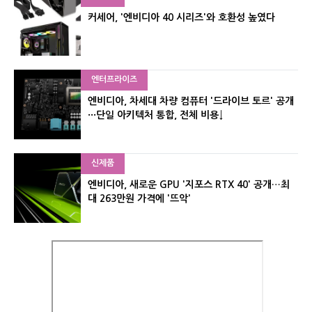
커세어, '엔비디아 40 시리즈'와 호환성 높였다
엔터프라이즈
엔비디아, 차세대 차량 컴퓨터 '드라이브 토르' 공개
···단일 아키텍처 통합, 전체 비용↓
신제품
엔비디아, 새로운 GPU '지포스 RTX 40' 공개…최
대 263만원 가격에 '뜨악'