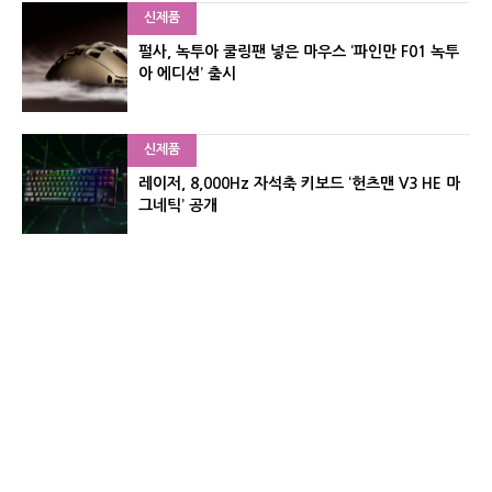
신제품
펄사, 녹투아 쿨링팬 넣은 마우스 ‘파인만 F01 녹투
아 에디션’ 출시
신제품
레이저, 8,000Hz 자석축 키보드 ‘헌츠맨 V3 HE 마
그네틱’ 공개
신제품
서린컴퓨터, 26.3L 리안리 A3 기반 미니 PC 2종 출
시
유기자의 차이나 샵#
CNET KOREA IS OPERATED BY MONEY TODAY GROUP
UNDER LICENSE FROM ZIFF DAVIS.