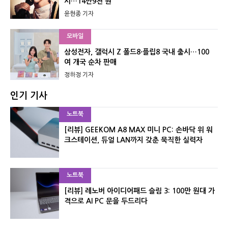
시…14만9천 원
윤현종 기자
모바일
삼성전자, 갤럭시 Z 폴드8·플립8 국내 출시…100
여 개국 순차 판매
정하정 기자
인기 기사
노트북
[리뷰] GEEKOM A8 MAX 미니 PC: 손바닥 위 워
크스테이션, 듀얼 LAN까지 갖춘 묵직한 실력자
노트북
[리뷰] 레노버 아이디어패드 슬림 3: 100만 원대 가
격으로 AI PC 문을 두드리다