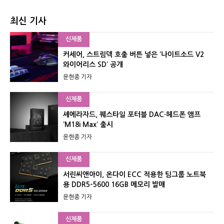
최신 기사
신제품
커세어, 스트림덱 호출 버튼 넣은 ‘나이트소드 V2
와이어리스 SD’ 공개
윤현종 기자
신제품
셰에라자드, 퀘스타일 포터블 DAC·헤드폰 앰프
‘M18i Max’ 출시
윤현종 기자
신제품
서린씨앤아이, 온다이 ECC 적용한 팀그룹 노트북
용 DDR5-5600 16GB 메모리 발매
윤현종 기자
신제품