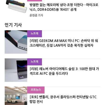
방열판 없는 메모리에 냉각·조명 더한다…마이크로
닉스, DDR4·DDR5용 ‘RH01’ 공개
윤현종 기자
인기 기사
노트북
[리뷰] GEEKOM A8 MAX 미니 PC: 손바닥 위 워
크스테이션, 듀얼 LAN까지 갖춘 묵직한 실력자
노트북
[리뷰] 레노버 아이디어패드 슬림 3: 100만 원대 가
격으로 AI PC 문을 두드리다
포토뉴스
[포토] 벤틀리, 광주서 플라잉스퍼·컨티넨탈 GTC
팝업 전시