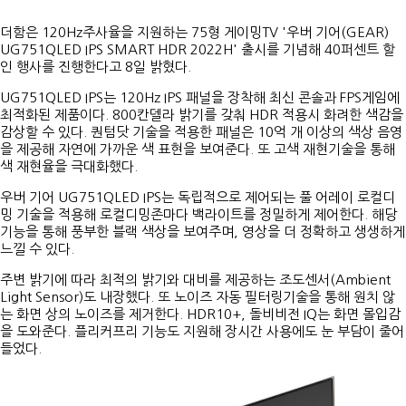
더함은 120Hz주사율을 지원하는 75형 게이밍TV '우버 기어(GEAR)
UG751QLED IPS SMART HDR 2022H' 출시를 기념해 40퍼센트 할
인 행사를 진행한다고 8일 밝혔다.
UG751QLED IPS는 120Hz IPS 패널을 장착해 최신 콘솔과 FPS게임에
최적화된 제품이다. 800칸델라 밝기를 갖춰 HDR 적용시 화려한 색감을
감상할 수 있다. 퀀텀닷 기술을 적용한 패널은 10억 개 이상의 색상 음영
을 제공해 자연에 가까운 색 표현을 보여준다. 또 고색 재현기술을 통해
색 재현율을 극대화했다.
우버 기어 UG751QLED IPS는 독립적으로 제어되는 풀 어레이 로컬디
밍 기술을 적용해 로컬디밍존마다 백라이트를 정밀하게 제어한다. 해당
기능을 통해 풍부한 블랙 색상을 보여주며, 영상을 더 정확하고 생생하게
느낄 수 있다.
주변 밝기에 따라 최적의 밝기와 대비를 제공하는 조도센서(Ambient
Light Sensor)도 내장했다. 또 노이즈 자동 필터링기술을 통해 원치 않
는 화면 상의 노이즈를 제거한다. HDR10+, 돌비비전 IQ는 화면 몰입감
을 도와준다. 플리커프리 기능도 지원해 장시간 사용에도 눈 부담이 줄어
들었다.