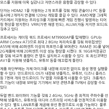
모스를 지원해 더욱 실감나고 자연스러운 음향을 감상할 수 있다.
단자는 HDMI2.1을 지원하는 2개 포트를 갖춰 게임 콘솔이나 PC 등을
동시에 2개까지 연결해 120Hz 게임을 즐길 수 있다. AMD계열 그래픽
카드에서 지원하는 프리싱크를 지원해 빠른 게임 진행시 발생하는 티어
링 현상을 방지한다. VRR(가변 재생 빈도), ALLM(자동 저지연 모드)도
갖추고 있다.
프로세서는 게이밍 쿼드 프로세서 MT9900AP를 탑재했다. GPU는
ARM Cortex-A73으로 최대 2.8GHz 처리속도를 갖춰 하위칩셋인
A55에 비해 40퍼센트 이상의 퍼포먼스를 보여준다. RAM은 3G를 넣어
2G제품에 비해 20퍼센트 이상 성능 향상을 시켰다. 또 16GB저장공간
을 갖춰 비교적 용량이 큰 앱도 설치하고 사용할 수 있다. 또 최신코덱인
AV1을 지원해 넷플릭스, 유튜브 등을 매끄럽게 돌린다.
제품 하단부에는 자체 마이크를 내장해 리모컨 없이도 음성 명령 실행을
할 수 있다. 안드로이드 OS가 내장돼 넷플릭스, 유튜브, 디즈니 플러스
등 7천여 개의 안드로이드 TV 앱을 자유롭게 사용할 수 있다. 크롬캐스
트 기능이 내장돼 모바일 기기에서 보던 콘텐츠를 TV에서 감상할 수도
있다.
듀얼 밴드 와이파이 기능을 갖춰 2.4GHz, 5GHz 중 최적의 주파수를 선
택해 넷플릭스, 유튜브등 미디어 스트리밍 서비스를 안정적으로 이용할
수 있다. 별도 LAN포트를 제공해 유선 환경으로도 사용 가능하다. 블루