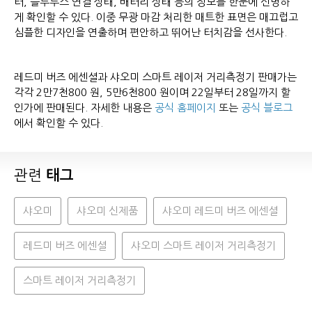
터, 블루투스 연결 상태, 배터리 상태 등의 정보를 한눈에 선명하
게 확인할 수 있다. 이중 무광 마감 처리한 매트한 표면은 매끄럽고
심플한 디자인을 연출하며 편안하고 뛰어난 터치감을 선사한다.
레드미 버즈 에센셜과 샤오미 스마트 레이저 거리측정기 판매가는
각각 2만7천800 원, 5만6천800 원이며 22일부터 28일까지 할
인가에 판매된다. 자세한 내용은
공식 홈페이지
또는
공식 블로그
에서 확인할 수 있다.
관련
태그
샤오미
샤오미 신제품
샤오미 레드미 버즈 에센셜
레드미 버즈 에센셜
샤오미 스마트 레이저 거리측정기
스마트 레이저 거리측정기