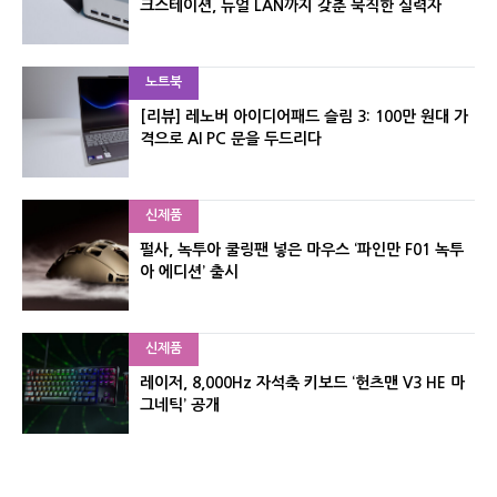
크스테이션, 듀얼 LAN까지 갖춘 묵직한 실력자
노트북
[리뷰] 레노버 아이디어패드 슬림 3: 100만 원대 가
격으로 AI PC 문을 두드리다
신제품
펄사, 녹투아 쿨링팬 넣은 마우스 ‘파인만 F01 녹투
아 에디션’ 출시
신제품
레이저, 8,000Hz 자석축 키보드 ‘헌츠맨 V3 HE 마
그네틱’ 공개
신제품