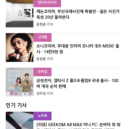
엔터프라이즈
캐논코리아, 부산국제사진제 특별전…젊은 사진가
육성 20년 돌아본다
윤현종 기자
신제품
소니코리아, 무대용 인이어 모니터 ‘IER-M500’ 출
시…14만9천 원
윤현종 기자
모바일
삼성전자, 갤럭시 Z 폴드8·플립8 국내 출시…100
여 개국 순차 판매
정하정 기자
인기 기사
노트북
[리뷰] GEEKOM A8 MAX 미니 PC: 손바닥 위 워