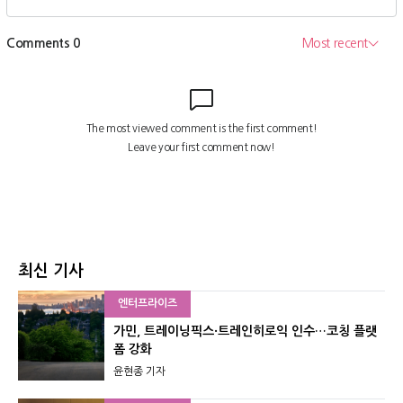
최신 기사
엔터프라이즈
가민, 트레이닝픽스·트레인히로익 인수…코칭 플랫
폼 강화
윤현종 기자