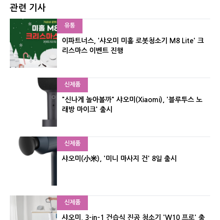
관련 기사
유통
이파트너스, '샤오미 미홀 로봇청소기 M8 Lite' 크
리스마스 이벤트 진행
신제품
"신나게 놀아볼까" 샤오미(Xiaomi), '블루투스 노
래방 마이크' 출시
신제품
샤오미(小米), '미니 마사지 건' 8일 출시
신제품
샤오미, 3-in-1 건습식 진공 청소기 'W10 프로' 출