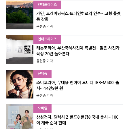
엔터프라이즈
가민, 트레이닝픽스·트레인히로익 인수…코칭 플랫
폼 강화
윤현종 기자
엔터프라이즈
캐논코리아, 부산국제사진제 특별전…젊은 사진가
육성 20년 돌아본다
윤현종 기자
신제품
소니코리아, 무대용 인이어 모니터 ‘IER-M500’ 출
시…14만9천 원
윤현종 기자
모바일
삼성전자, 갤럭시 Z 폴드8·플립8 국내 출시…100
여 개국 순차 판매