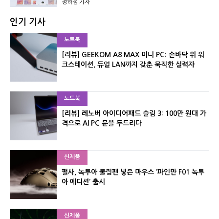
정하정 기자
인기 기사
노트북
[리뷰] GEEKOM A8 MAX 미니 PC: 손바닥 위 워
크스테이션, 듀얼 LAN까지 갖춘 묵직한 실력자
노트북
[리뷰] 레노버 아이디어패드 슬림 3: 100만 원대 가
격으로 AI PC 문을 두드리다
신제품
펄사, 녹투아 쿨링팬 넣은 마우스 ‘파인만 F01 녹투
아 에디션’ 출시
신제품