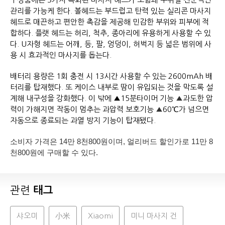
관리를 가능케 한다. 볼헤드는 부드럽고 탄력 있는 실리콘 마사지
헤드로 매끈하고 편안한 촉감을 제공해 민감한 부위와 피부에 적
합하다. 플랫 헤드는 허리, 척추, 종아리에 유용하게 사용할 수 있
다. U자형 헤드는 어깨, 등, 팔, 엉덩이, 허벅지 등 넓은 범위에 사
용 시 효과적인 마사지를 돕는다.
배터리 용량은 1회 충전 시 13시간 사용할 수 있는 2600mAh 배
터리를 탑재했다. 또 케이스 내부로 땀이 유입되는 것을 막도록 설
계해 내구성을 강화했다. 이 밖에 ▲15분타이머 기능
▲
과도한 압
력이 가해지면 작동이 멈추는 과압력 보호기능
▲
60℃가 넘으면
자동으로 종료되는 과열 방지 기능이 탑재됐다.
소비자 가격은 14만 8천800원이며, 얼리버드 할인가로 11만 8
천800원에 구매할 수 있다.
관련
태그
샤오미
小米
Xiaomi
미니 마사지 건