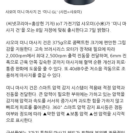
샤오미 미니 마사지 건 '미니 GL' (사진=샤오미)
(씨넷코리아=홍상현 기자) IoT 가전기업 샤오미(小米)가 '미니 마
사지 건'을 오는 8일 자정에 맞춰 출시한다고 7일 밝혔다.
샤오미 미니 마사지 건은 375g으로 콤팩트한 크기에 편안한 그립
감을 지원한다. 고속 브러시리스 모터가 장착돼 필요에 따라
2,000rpm에서 최대 2,500rpm 출력 진동을 전달하며, 6mm 진
폭으로 근육 안쪽 깊숙한 곳까지 마사지해 혈액 순환 개선과 피로·
통증 완화에 도움을 줄 수 있다. 또 40dB수준 저소음 작동으로 조
용하게 마사지를 즐길 수 있다.
미니 마사지 건은 스마트 압력 감지 시스템이 적용돼 적정 압력과
진동을 전달한다. 큰 압력이 필요한 부위에는 가하고 있는 압력을
감지해 압력과 속도를 서서히 증가시켜 과도한 힘을 가하지 않고
빠르게 피로를 풀어준다. 360° 스마트 압력 감지 표시등은 점등
여부와 정도에 따라 ▲약한 압력
▲
보통 압력
▲
센 압력을 시각적
으로 표시한다.
구성품에는 3가지 특화된 마사지 헤드가 포함돼 부위별 전문적인