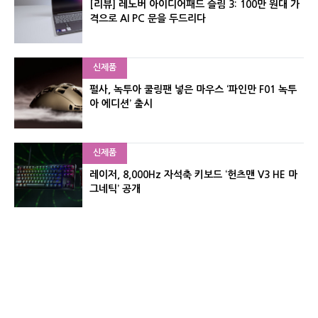
[리뷰] 레노버 아이디어패드 슬림 3: 100만 원대 가
격으로 AI PC 문을 두드리다
신제품
펄사, 녹투아 쿨링팬 넣은 마우스 ‘파인만 F01 녹투
아 에디션’ 출시
신제품
레이저, 8,000Hz 자석축 키보드 ‘헌츠맨 V3 HE 마
그네틱’ 공개
신제품
서린컴퓨터, 26.3L 리안리 A3 기반 미니 PC 2종 출
시