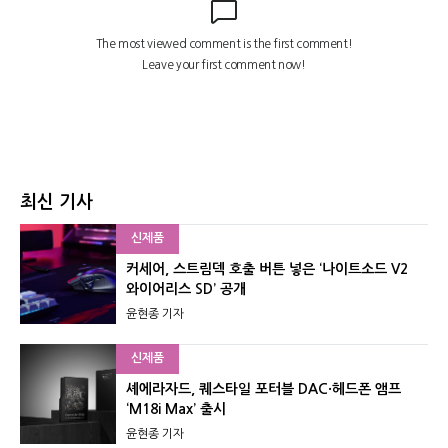
최신 기사
신제품
커세어, 스트림덱 호출 버튼 넣은 ‘나이트소드 V2
와이어리스 SD’ 공개
윤현종 기자
신제품
셰에라자드, 퀘스타일 포터블 DAC·헤드폰 앰프
‘M18i Max’ 출시
윤현종 기자