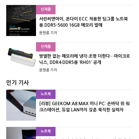
신제품
서린씨앤아이, 온다이 ECC 적용한 팀그룹 노트북
용 DDR5-5600 16GB 메모리 발매
윤현종 기자
신제품
방열판 없는 메모리에 냉각·조명 더한다…마이크로
닉스, DDR4·DDR5용 ‘RH01’ 공개
윤현종 기자
인기 기사
노트북
[리뷰] GEEKOM A8 MAX 미니 PC: 손바닥 위 워
크스테이션, 듀얼 LAN까지 갖춘 묵직한 실력자
노트북