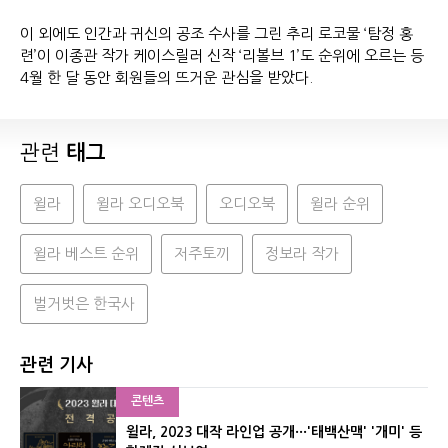
이 외에도 인간과 귀신의 공조 수사를 그린 추리 로코물 ‘탐정 홍
련’이 이종관 작가 케이스릴러 신작 ‘리볼브 1’도 순위에 오르는 등
4월 한 달 동안 회원들의 뜨거운 관심을 받았다.
관련
태그
윌라
윌라 오디오북
오디오북
윌라 순위
윌라 베스트 순위
저주토끼
정보라 작가
벌거벗은 한국사
관련 기사
콘텐츠
윌라, 2023 대작 라인업 공개···'태백산맥' '개미' 등