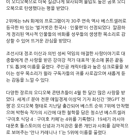
이 오디오북으로 더욱 실감나게 묘사되며 몰입도 높은 공포 오디
오북으로 탄생했다는 평을 받았다.
2위에는 tvN 화제의 프로그램이자 30주 연속 역사 베스트셀러로
등극한 바 있는 ‘벌거벗은 한국사 : 인물편’이 선정되었다. 깔끔하
게 정리된 역사적 인물들의 비화를 성우들의 생생한 목소리로 감
상할 수 있어 뜨거운 관심을 받았다.
조선시대 정조 이산과 의빈 성씨 덕임의 애절한 사랑이야기로 대
중들에게 큰 사랑을 받은 강미강 작가 대표작 ‘옷소매 붉은 끝동
1’도 톱3에 이름을 올렸다. 주인공 캐릭터들과 높은 싱크로율을 보
이는 성우 목소리가 윌라 구독자들의 귀를 사로잡으며 새롭게 듣
는 감동을 느낄 수 있다.
다양한 장르의 오디오북 콘텐츠들이 4월 한 달간 많은 사랑을 받
았다. 세계 IT 분야 전문 매일경제 이상덕 기자 최신간 ‘챗GPT 전
쟁’은 오디오북 형태로 지난달 출간되어 베스트 순위 7위에 안착했
으며 박현숙 작가의 시간에 대한 철학을 담은 청소년 베스트셀러
‘구미호 식당 4 : 구미호 카페’는 4위를 기록했다. 19세기 러시아
대문호 톨스토이의 신념과 가치관은 물론 개인과 사회를 집약적으
로 보여주는 ‘안나 카레니나 1’는 5위에 이름을 올렸다.