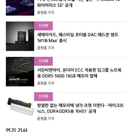
와이어리스 SD’ 공개
윤현종 기자
신제품
셰에라자드, 퀘스타일 포터블 DAC·헤드폰 앰프
‘M18i Max’ 출시
윤현종 기자
신제품
서린씨앤아이, 온다이 ECC 적용한 팀그룹 노트북
용 DDR5-5600 16GB 메모리 발매
윤현종 기자
신제품
방열판 없는 메모리에 냉각·조명 더한다…마이크로
닉스, DDR4·DDR5용 ‘RH01’ 공개
윤현종 기자
인기 기사