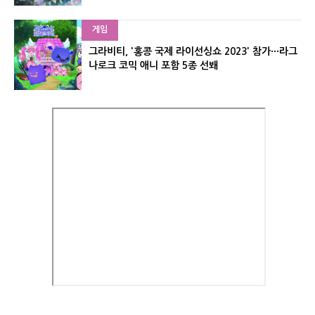
게임
그라비티, '홍콩 국제 라이선싱쇼 2023' 참가···라그
나로크 코믹 애니 포함 5종 선봬