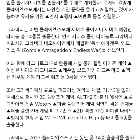
임을 즐기자! 기회를 만들자!’를 주제로 개최한다. 주제에 걸맞게
플레이엑스포에서는 다양한 게임 문화를 즐기고 체험하는 것이 가
능하며 유저를 위한 ▲전시 ▲행사 ▲이벤트 등을 진행한다.
그라비티는 이번 플레이엑스포에 서비스 중이거나 서비스 예정인
타이틀 총 14종을 출품한다. 먼저 서비스 중인 타이틀로 그라비티
자회사인 그라비티 네오싸이언에서 개발한 ‘좀비 아마겟돈: 엔드
리스 워’(Zombie Armageddon: Endless War)를 선보인다.
이와 함께 라그나로크 IP를 활용해 개발 중인 힐링 타이쿤 게임 ▲
이상한 나라의 라그나로크 ▲캐주얼 보드 게임 라그몬 마블 ▲액
션 캐주얼 게임 라그몬 워즈 등 3종을 준비했다.
또한 그라비티에서 글로벌 퍼블리싱 계약을 체결, 지난 3월 얼리
액세스로 출시한 3D 플랫포머 게임 ‘ALTF42’와 출시 예정인 ▲로
그라이크 게임 Wetory ▲퍼즐 플랫포머 게임 심연의 작은 존재들
▲퍼즐 플랫포머 게임 피그로맨스 ▲2D 액션 RPG 파이널 나이트
▲방치형 힐링 게임 WITH: Whale In The High 등 타이틀 6종을
출품한다.
그라비티는 2023 플레이엑스포 기간 동안 총 14종 출품작을 즐길