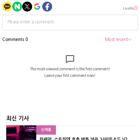
최신 기사
신제품
커세어, 스트림덱 호출 버튼 넣은 ‘나이트소드 V2