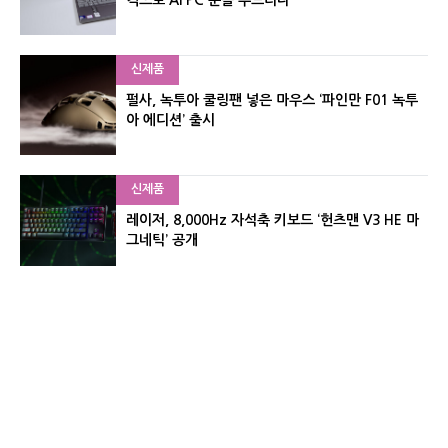
격으로 AI PC 문을 두드리다
신제품
펄사, 녹투아 쿨링팬 넣은 마우스 ‘파인만 F01 녹투
아 에디션’ 출시
신제품
레이저, 8,000Hz 자석축 키보드 ‘헌츠맨 V3 HE 마
그네틱’ 공개
신제품
서린컴퓨터, 26.3L 리안리 A3 기반 미니 PC 2종 출
시
유기자의 차이나 샵#