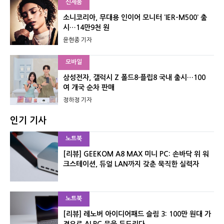
신제품
소니코리아, 무대용 인이어 모니터 ‘IER-M500’ 출
시…14만9천 원
윤현종 기자
모바일
삼성전자, 갤럭시 Z 폴드8·플립8 국내 출시…100
여 개국 순차 판매
정하정 기자
인기 기사
노트북
[리뷰] GEEKOM A8 MAX 미니 PC: 손바닥 위 워
크스테이션, 듀얼 LAN까지 갖춘 묵직한 실력자
노트북
[리뷰] 레노버 아이디어패드 슬림 3: 100만 원대 가