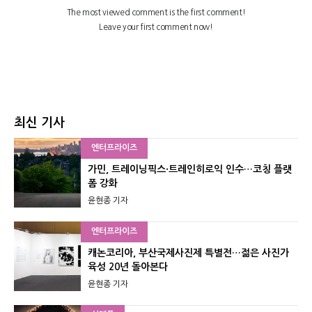
최신 기사
엔터프라이즈
가민, 트레이닝픽스·트레인히로익 인수…코칭 플랫
폼 강화
윤현종 기자
엔터프라이즈
캐논코리아, 부산국제사진제 특별전…젊은 사진가
육성 20년 돌아본다
윤현종 기자