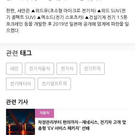
한편, 새안은 ▲위드유(초소형 마이크로 전기차) ▲위드 SUV(전
기 콤팩트 SUV) ▲엑소드(전기 스포츠카) ▲건설기계 전기 1.5톤
포크레인 등을 개발한 후 2019년 일본에 공개해 업계에 파란을 일
으켰다.
관련
태그
새안
전기자동차
전기차
전기트럭
전기배터리
전기덤프트럭
관련 기사
자동차
차량관리부터 편의까지···제네시스, 전기차 고객 맞
춤형 'EV 서비스 패키지' 선봬