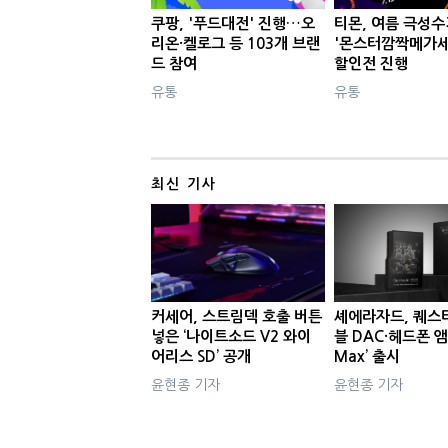
쿠팡, '푸드대전' 진행…오
티몬, 여름 극성수
리온·켈로그 등 103개 브랜
'몬스터깜짝메가세
드 참여
할인전 진행
유통
유통
최신 기사
커세어, 스트림덱 호출 버튼
셰에라자드, 퀘스
넣은 ‘나이트소드 V2 와이
블 DAC·헤드폰 앰
어리스 SD’ 공개
Max’ 출시
윤현종 기자
윤현종 기자