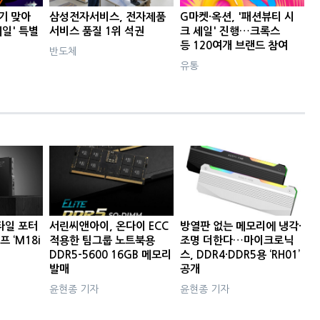
기 맞아
삼성전자서비스, 전자제품
G마켓·옥션, '패션뷰티 시
일' 특별
서비스 품질 1위 석권
크 세일' 진행…크록스
등 120여개 브랜드 참여
반도체
유통
타일 포터
서린씨앤아이, 온다이 ECC
방열판 없는 메모리에 냉각·
프 ‘M18i
적용한 팀그룹 노트북용
조명 더한다…마이크로닉
DDR5-5600 16GB 메모리
스, DDR4·DDR5용 ‘RH01’
발매
공개
윤현종 기자
윤현종 기자