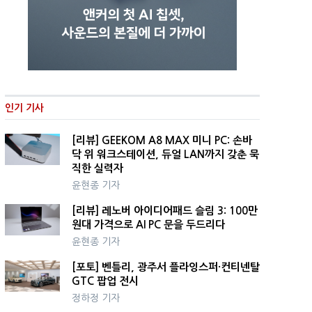
인기 기사
[리뷰] GEEKOM A8 MAX 미니 PC: 손바
닥 위 워크스테이션, 듀얼 LAN까지 갖춘 묵
직한 실력자
윤현종 기자
[리뷰] 레노버 아이디어패드 슬림 3: 100만
원대 가격으로 AI PC 문을 두드리다
윤현종 기자
[포토] 벤틀리, 광주서 플라잉스퍼·컨티넨탈
GTC 팝업 전시
정하정 기자