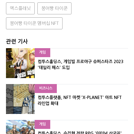
엑스플래닛
붕어빵 타이쿤
붕어빵 타이쿤 멤버십 NFT
관련 기사
게임
컴투스홀딩스, 게임빌 프로야구 슈퍼스타즈 2023
'데일리 패스' 도입
비즈니스
컴투스플랫폼, NFT 마켓 'X-PLANET' 아트 NFT
라인업 확대
게임
컴투스홀딩스, 수집형 전략 RPG '이터널 삼국지'