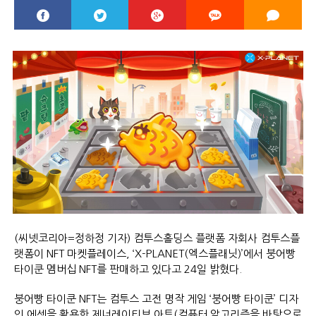
(씨넷코리아=정하정 기자) 컴투스홀딩스 플랫폼 자회사 컴투스플
랫폼이 NFT 마켓플레이스, ‘X-PLANET(엑스플래닛)’에서 붕어빵
타이쿤 멤버십 NFT를 판매하고 있다고 24일 밝혔다.
붕어빵 타이쿤 NFT는 컴투스 고전 명작 게임 ‘붕어빵 타이쿤’ 디자
인 에셋을 활용한 제너레이티브 아트(컴퓨터 알고리즘을 바탕으로