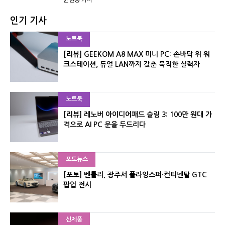
윤현종 기자
인기 기사
노트북
[리뷰] GEEKOM A8 MAX 미니 PC: 손바닥 위 워
크스테이션, 듀얼 LAN까지 갖춘 묵직한 실력자
노트북
[리뷰] 레노버 아이디어패드 슬림 3: 100만 원대 가
격으로 AI PC 문을 두드리다
포토뉴스
[포토] 벤틀리, 광주서 플라잉스퍼·컨티넨탈 GTC
팝업 전시
신제품