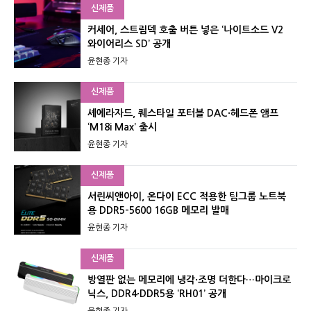
신제품
커세어, 스트림덱 호출 버튼 넣은 ‘나이트소드 V2
와이어리스 SD’ 공개
윤현종 기자
신제품
셰에라자드, 퀘스타일 포터블 DAC·헤드폰 앰프
‘M18i Max’ 출시
윤현종 기자
신제품
서린씨앤아이, 온다이 ECC 적용한 팀그룹 노트북
용 DDR5-5600 16GB 메모리 발매
윤현종 기자
신제품
방열판 없는 메모리에 냉각·조명 더한다…마이크로
닉스, DDR4·DDR5용 ‘RH01’ 공개