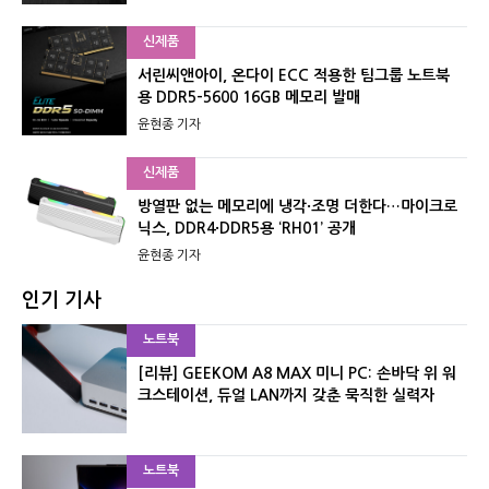
신제품
서린씨앤아이, 온다이 ECC 적용한 팀그룹 노트북
용 DDR5-5600 16GB 메모리 발매
윤현종 기자
신제품
방열판 없는 메모리에 냉각·조명 더한다…마이크로
닉스, DDR4·DDR5용 ‘RH01’ 공개
윤현종 기자
인기 기사
노트북
[리뷰] GEEKOM A8 MAX 미니 PC: 손바닥 위 워
크스테이션, 듀얼 LAN까지 갖춘 묵직한 실력자
노트북