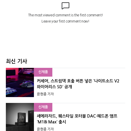
최신 기사
신제품
커세어, 스트림덱 호출 버튼 넣은 ‘나이트소드 V2
와이어리스 SD’ 공개
윤현종 기자
신제품
셰에라자드, 퀘스타일 포터블 DAC·헤드폰 앰프
‘M18i Max’ 출시
윤현종 기자