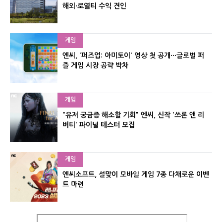
해외·로열티 수익 견인
게임
엔씨, '퍼즈업: 아미토이' 영상 첫 공개···글로벌 퍼
즐 게임 시장 공략 박차
게임
"유저 궁금증 해소할 기회" 엔씨, 신작 '쓰론 앤 리
버티' 파이널 테스터 모집
게임
엔씨소프트, 설맞이 모바일 게임 7종 다채로운 이벤
트 마련