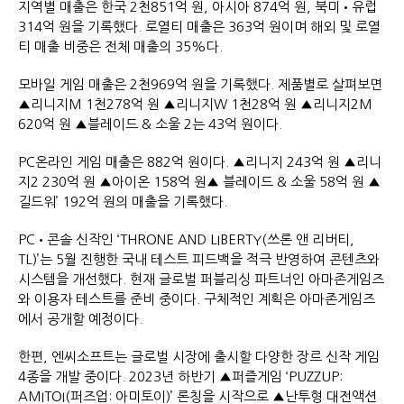
지역별 매출은 한국 2천851억 원, 아시아 874억 원, 북미•유럽
314억 원을 기록했다. 로열티 매출은 363억 원이며 해외 및 로열
티 매출 비중은 전체 매출의 35%다.
모바일 게임 매출은 2천969억 원을 기록했다. 제품별로 살펴보면
▲리니지M 1천278억 원 ▲리니지W 1천28억 원 ▲리니지2M
620억 원 ▲블레이드 & 소울 2는 43억 원이다.
PC온라인 게임 매출은 882억 원이다. ▲리니지 243억 원 ▲리니
지2 230억 원 ▲아이온 158억 원▲ 블레이드 & 소울 58억 원 ▲
길드워’ 192억 원의 매출을 기록했다.
PC•콘솔 신작인 ‘THRONE AND LIBERTY(쓰론 앤 리버티,
TL)’는 5월 진행한 국내 테스트 피드백을 적극 반영하여 콘텐츠와
시스템을 개선했다. 현재 글로벌 퍼블리싱 파트너인 아마존게임즈
와 이용자 테스트를 준비 중이다. 구체적인 계획은 아마존게임즈
에서 공개할 예정이다.
한편, 엔씨소프트는 글로벌 시장에 출시할 다양한 장르 신작 게임
4종을 개발 중이다. 2023년 하반기 ▲퍼즐게임 ‘PUZZUP:
AMITOI(퍼즈업: 아미토이)’ 론칭을 시작으로 ▲난투형 대전액션