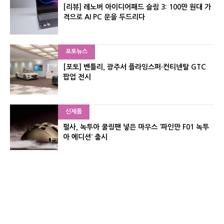
[리뷰] 레노버 아이디어패드 슬림 3: 100만 원대 가
격으로 AI PC 문을 두드리다
포토뉴스
[포토] 벤틀리, 광주서 플라잉스퍼·컨티넨탈 GTC
팝업 전시
신제품
펄사, 녹투아 쿨링팬 넣은 마우스 ‘파인만 F01 녹투
아 에디션’ 출시
신제품
레이저, 8,000Hz 자석축 키보드 ‘헌츠맨 V3 HE 마
그네틱’ 공개