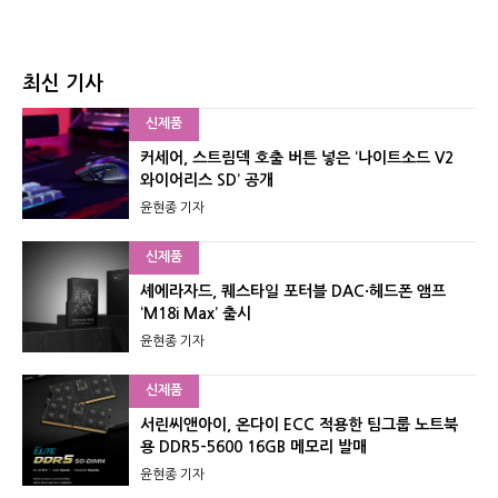
최신 기사
신제품
커세어, 스트림덱 호출 버튼 넣은 ‘나이트소드 V2
와이어리스 SD’ 공개
윤현종 기자
신제품
셰에라자드, 퀘스타일 포터블 DAC·헤드폰 앰프
‘M18i Max’ 출시
윤현종 기자
신제품
서린씨앤아이, 온다이 ECC 적용한 팀그룹 노트북
용 DDR5-5600 16GB 메모리 발매
윤현종 기자