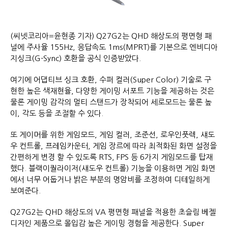
(씨넷코리아=윤현종 기자) Q27G2는 QHD 해상도의 평면형 패
널에 주사율 155Hz, 응답속도 1ms(MPRT)를 기본으로 엔비디아
지싱크(G-Sync) 호환을 공식 인증받았다.
여기에 어댑티브 싱크 호환, 수퍼 컬러(Super Color) 기술로 구
현한 높은 색재현율, 다양한 게이밍 서포트 기능을 제공하는 것은
물론 게이밍 감각의 멀티 스탠드가 장착되어 세로모드는 물론 높
이, 각도 등을 조절할 수 있다.
또 게이머를 위한 게임모드, 게임 컬러, 조준선, 로우인풋렉, 섀도
우 컨트롤, 프레임카운터, 게임 장르에 따라 최적화된 화면 설정을
간편하게 변경 할 수 있도록 RTS, FPS 등 6가지 게임모드를 탑재
했다. 블랙이퀄라이저(섀도우 컨트롤) 기능을 이용하면 게임 화면
에서 너무 어둡거나 밝은 부분의 명암비를 조정하여 디테일하게
보여준다.
Q27G2는 QHD 해상도의 VA 평면형 패널을 적용한 초슬림 베젤
디자인 제품으로 몰입감 높은 게이밍 경험을 제공한다. Super