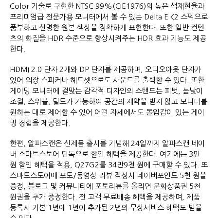
Color 기술로 구현한 NTSC 99%(CIE1976)의 높은 색재현율과
프리미엄급 전문가용 모니터에서 볼 수 있는 Delta E <2 스펙으로
풍부하고 선명한 원본 색상을 정확하게 표현한다. 또한 일반 컨텐
츠의 화질을 HDR 수준으로 향상시켜주는 HDR 효과 기능도 제공
한다.
HDMI 2.0 단자 2개와 DP 단자를 제공하며, 오디오아웃 단자가
있어 외장 스피커나 헤드셋으로도 사운드를 출력할 수 있다. 또한
게이밍 모니터에 걸맞는 감각적 디자인의 스탠드는 피벗, 높낮이
조절, 스위블, 틸트가 가능하여 공간의 제약을 받지 않고 모니터를
원하는 대로 제어할 수 있어 어떤 자세에서도 몰입감이 있는 게이
밍 경험을 제공한다.
한편, 알파스캔은 신제품 출시를 기념해 24일까지 알파스캔 네이
버 스마트스토어 단독으로 할인 혜택을 제공한다. 여기에는 3만
원 할인 혜택을 적용, Q27G2를 34만9천 원에 구매할 수 있다. 또
스마트스토어에 포토/동영상 리뷰 작성시 네이버포인트 5천 원을
증정, 블로그 및 커뮤니티에 포토리뷰를 올리면 문화상품권 5천
원권을 추가 증정한다. 전 고객 무료배송 혜택을 제공하며, 제품
등록시 기본 1년에 1년이 추가된 2년의 무상서비스 혜택도 받을