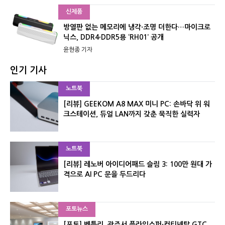
신제품
방열판 없는 메모리에 냉각·조명 더한다…마이크로
닉스, DDR4·DDR5용 ‘RH01’ 공개
윤현종 기자
인기 기사
노트북
[리뷰] GEEKOM A8 MAX 미니 PC: 손바닥 위 워
크스테이션, 듀얼 LAN까지 갖춘 묵직한 실력자
노트북
[리뷰] 레노버 아이디어패드 슬림 3: 100만 원대 가
격으로 AI PC 문을 두드리다
포토뉴스
[포토] 벤틀리, 광주서 플라잉스퍼·컨티넨탈 GTC