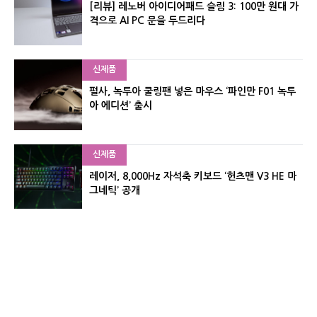
[리뷰] 레노버 아이디어패드 슬림 3: 100만 원대 가
격으로 AI PC 문을 두드리다
신제품
펄사, 녹투아 쿨링팬 넣은 마우스 ‘파인만 F01 녹투
아 에디션’ 출시
신제품
레이저, 8,000Hz 자석축 키보드 ‘헌츠맨 V3 HE 마
그네틱’ 공개
신제품
서린컴퓨터, 26.3L 리안리 A3 기반 미니 PC 2종 출
시