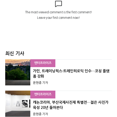
최신 기사
엔터프라이즈
가민, 트레이닝픽스·트레인히로익 인수…코칭 플랫
폼 강화
윤현종 기자
엔터프라이즈
캐논코리아, 부산국제사진제 특별전…젊은 사진가
육성 20년 돌아본다
윤현종 기자