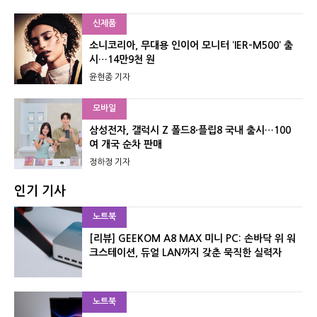
신제품
소니코리아, 무대용 인이어 모니터 ‘IER-M500’ 출
시…14만9천 원
윤현종 기자
모바일
삼성전자, 갤럭시 Z 폴드8·플립8 국내 출시…100
여 개국 순차 판매
정하정 기자
인기 기사
노트북
[리뷰] GEEKOM A8 MAX 미니 PC: 손바닥 위 워
크스테이션, 듀얼 LAN까지 갖춘 묵직한 실력자
노트북