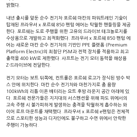
밝혔다.
내년 출시를 앞둔 순수 전기차 포르쉐 마칸의 파워트레인 기술이
탑재된 프라우셔 x 포르쉐 850 팬텀 에어는 탁월한 핸들링을 제공
한다. 포르쉐는 도로 주행을 위한 고유의 드라이브 테크놀로지를
수상용으로 개발하고 최적화했다. 프라우셔 x 포르쉐 850 팬텀 에
어는 새로운 마칸 순수 전기차의 기반인 PPE 플랫폼 (Premium
Platform Electric)의 최첨단 PSM과 전력 장치를 적용하고 최고
출력을 400 kW로 제한했다. 샤프트는 전기 모터 동력을 해상용
Z-드라이브에 전달한다.
전기 모터는 보트 뒤쪽에, 컨트롤은 포르쉐 로고가 장식된 방수 박
스 안에 위치한다. 마칸 순수 전기차와 마찬가지로 총 용량
100kWh의 리튬 이온 배터리는 요트 후방 라운지 공간 아래에 있
다. 포르쉐 전문가들은 지지대의 서스펜션을 위해 파도 위에서의
고속 주행 시 불가피하게 발생하는 충격을 탁월하게 흡수하는 와
이어 로프 마운트를 채택했다. 프라우셔 x 포르쉐 e팬텀은 전체적
으로 스포티한 성능과 디자인에도 불구하고 수면 위에서 안락한
주행이 가능하다.