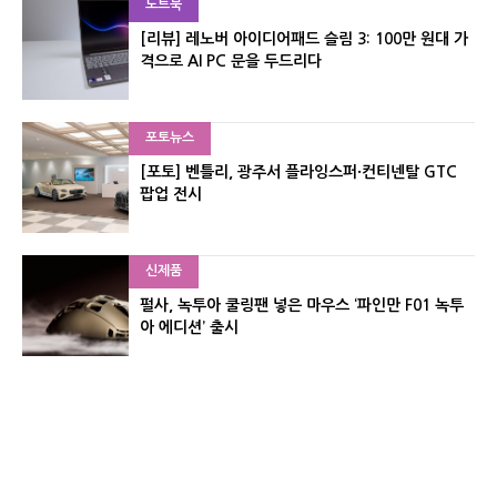
노트북
[리뷰] 레노버 아이디어패드 슬림 3: 100만 원대 가
격으로 AI PC 문을 두드리다
포토뉴스
[포토] 벤틀리, 광주서 플라잉스퍼·컨티넨탈 GTC
팝업 전시
신제품
펄사, 녹투아 쿨링팬 넣은 마우스 ‘파인만 F01 녹투
아 에디션’ 출시
신제품
레이저, 8,000Hz 자석축 키보드 ‘헌츠맨 V3 HE 마
그네틱’ 공개