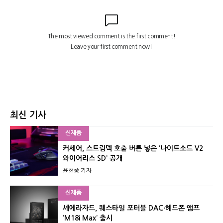
최신 기사
신제품
커세어, 스트림덱 호출 버튼 넣은 ‘나이트소드 V2
와이어리스 SD’ 공개
윤현종 기자
신제품
셰에라자드, 퀘스타일 포터블 DAC·헤드폰 앰프
‘M18i Max’ 출시