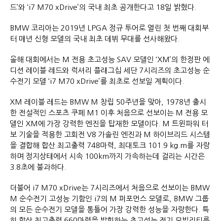
드’와 ‘i7 M70 xDrive’의 국내 최초 공개한다고 18일 밝혔다.
BMW 코리아는 2019년 LPGA 정규 투어로 열린 첫 번째 대회부
터 매년 신형 모델의 국내 최초 데뷔 무대를 선사해왔다.
올해 대회에서는 M 전용 초고성능 SAV 모델인 ‘XM’의 한정판 에
디션 레이블 레드와 럭셔리 플래그십 세단 7시리즈의 초고성능 순
수전기 모델 ‘i7 M70 xDrive’를 최초로 선보일 계획이다.
XM 레이블 레드는 BMW M 창립 50주년을 맞아, 1978년 출시
한 전설적인 스포츠 쿠페 M1 이후 처음으로 선보이는 M 전용 모
델인 XM에 가장 강력한 엔진을 탑재한 모델이다. M 트윈파워 터
보 기술을 적용한 고회전 V8 가솔린 엔진과 M 하이브리드 시스템
을 결합해 합산 최고출력 748마력, 최대토크 101.9 kg.m를 자랑
하며 정지상태에서 시속 100km까지 가속하는데 걸리는 시간은
3.8초에 불과하다.
더불어 i7 M70 xDrive는 7시리즈에서 처음으로 선보이는 BMW
M 순수전기 고성능 기함인 i7의 M 퍼포먼스 모델로, BMW 그룹
의 모든 순수전기 모델을 통틀어 가장 강력한 성능을 자랑한다. 특
히 합산 최고출력 660마력을 발휘하는 초고성능 전기 모빌리티를