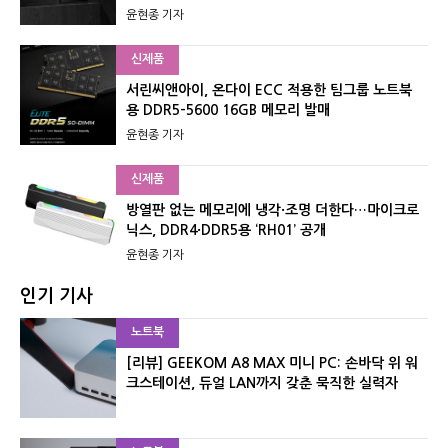
윤현종 기자
신제품
서린씨앤아이, 온다이 ECC 적용한 팀그룹 노트북
용 DDR5-5600 16GB 메모리 발매
윤현종 기자
신제품
방열판 없는 메모리에 냉각·조명 더한다…마이크로
닉스, DDR4·DDR5용 ‘RH01’ 공개
윤현종 기자
인기 기사
노트북
[리뷰] GEEKOM A8 MAX 미니 PC: 손바닥 위 워
크스테이션, 듀얼 LAN까지 갖춘 묵직한 실력자