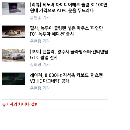
[리뷰] 레노버 아이디어패드 슬림 3: 100만
원대 가격으로 AI PC 문을 두드리다
윤현종 기자
펄사, 녹투아 쿨링팬 넣은 마우스 ‘파인만
F01 녹투아 에디션’ 출시
윤현종 기자
[포토] 벤틀리, 광주서 플라잉스퍼·컨티넨탈
GTC 팝업 전시
정하정 기자
레이저, 8,000Hz 자석축 키보드 ‘헌츠맨
V3 HE 마그네틱’ 공개
윤현종 기자
유기자의 차이나 샵#