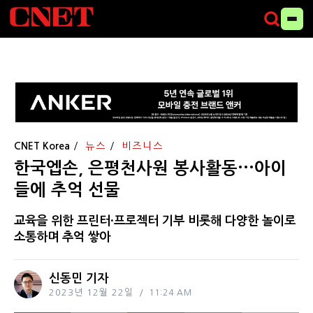
CNET Korea
뉴스
비즈니스
한국엡손, 은평천사원 봉사활동···아이
들에 추억 선물
교육을 위한 프린터·프로젝터 기부 비롯해 다양한 놀이로
소통하며 추억 쌓아
신동민 기자
2023년 12월 22일
11:24 AM