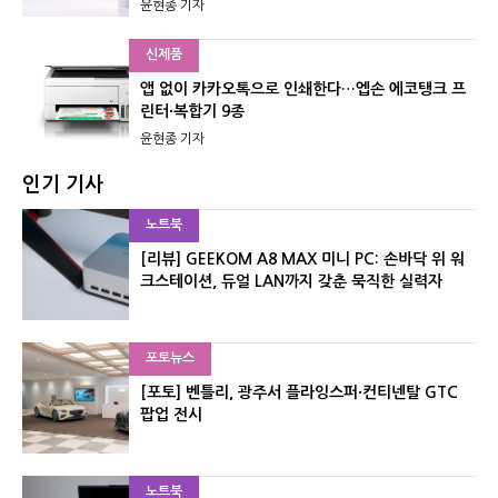
윤현종 기자
신제품
앱 없이 카카오톡으로 인쇄한다…엡손 에코탱크 프
린터·복합기 9종
윤현종 기자
인기 기사
노트북
[리뷰] GEEKOM A8 MAX 미니 PC: 손바닥 위 워
크스테이션, 듀얼 LAN까지 갖춘 묵직한 실력자
포토뉴스
[포토] 벤틀리, 광주서 플라잉스퍼·컨티넨탈 GTC
팝업 전시
노트북