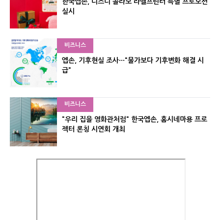
한국엡손, 디즈니 콜라보 라벨프린터 특별 프로모션
실시
비즈니스
엡손, 기후현실 조사···"물가보다 기후변화 해결 시
급"
비즈니스
"우리 집을 영화관처럼" 한국엡손, 홈시네마용 프로
젝터 론칭 시연회 개최