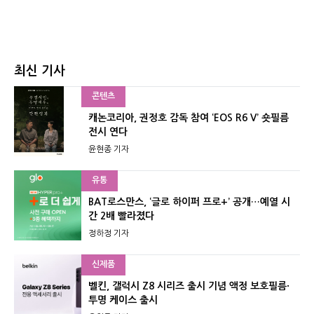
최신 기사
콘텐츠
캐논코리아, 권정호 감독 참여 ‘EOS R6 V’ 숏필름
전시 연다
윤현종 기자
유통
BAT로스만스, ‘글로 하이퍼 프로+’ 공개…예열 시
간 2배 빨라졌다
정하정 기자
신제품
벨킨, 갤럭시 Z8 시리즈 출시 기념 액정 보호필름·
투명 케이스 출시