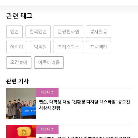
관련
태그
엡손
한국엡손
은평천사원
봉사활동
어린이
임직원
크리스마스
프로젝터
오감놀이
아쿠아리움
관련 기사
비즈니스
엡손, 대학생 대상 '친환경 디지털 텍스타일' 공모전
시상식 진행
비즈니스