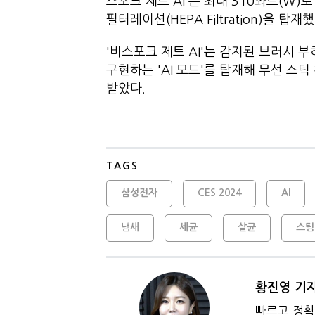
스포크 제트 AI'는 최대 310와트(W
필터레이션(HEPA Filtration)을 탑재했
'비스포크 제트 AI'는 감지된 브러시
구현하는 'AI 모드'를 탑재해 무선 스
받았다.
TAGS
삼성전자
CES 2024
AI
냄새
세균
살균
스팀
황진영 기
빠르고 정확