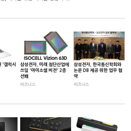
원 '갤럭시
삼성전자, 미래 첨단산업에
삼성전자, 한국통신학회와
시
쓰일 '아이소셀 비전' 2종
논문 DB 제공 위한 업무 협
선봬
약
비즈니스
비즈니스