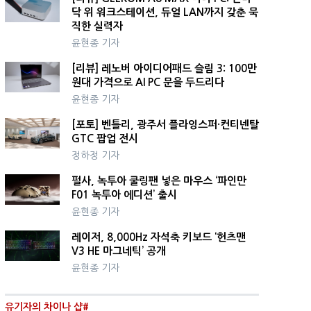
닥 위 워크스테이션, 듀얼 LAN까지 갖춘 묵
직한 실력자
윤현종 기자
[리뷰] 레노버 아이디어패드 슬림 3: 100만
원대 가격으로 AI PC 문을 두드리다
윤현종 기자
[포토] 벤틀리, 광주서 플라잉스퍼·컨티넨탈
GTC 팝업 전시
정하정 기자
펄사, 녹투아 쿨링팬 넣은 마우스 ‘파인만
F01 녹투아 에디션’ 출시
윤현종 기자
레이저, 8,000Hz 자석축 키보드 ‘헌츠맨
V3 HE 마그네틱’ 공개
윤현종 기자
유기자의 차이나 샵#