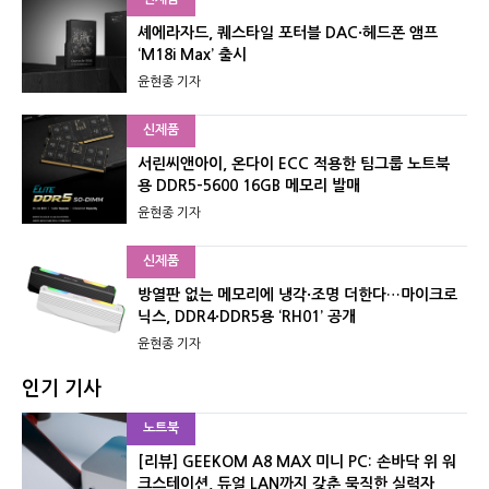
셰에라자드, 퀘스타일 포터블 DAC·헤드폰 앰프
‘M18i Max’ 출시
윤현종 기자
신제품
서린씨앤아이, 온다이 ECC 적용한 팀그룹 노트북
용 DDR5-5600 16GB 메모리 발매
윤현종 기자
신제품
방열판 없는 메모리에 냉각·조명 더한다…마이크로
닉스, DDR4·DDR5용 ‘RH01’ 공개
윤현종 기자
인기 기사
노트북
[리뷰] GEEKOM A8 MAX 미니 PC: 손바닥 위 워
크스테이션, 듀얼 LAN까지 갖춘 묵직한 실력자