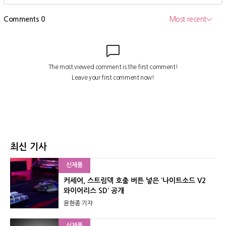
최신 기사
신제품
커세어, 스트림덱 호출 버튼 넣은 ‘나이트소드 V2
와이어리스 SD’ 공개
윤현종 기자
신제품