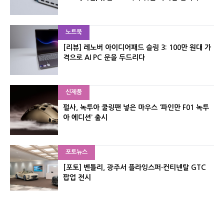
노트북
[리뷰] 레노버 아이디어패드 슬림 3: 100만 원대 가
격으로 AI PC 문을 두드리다
신제품
펄사, 녹투아 쿨링팬 넣은 마우스 ‘파인만 F01 녹투
아 에디션’ 출시
포토뉴스
[포토] 벤틀리, 광주서 플라잉스퍼·컨티넨탈 GTC
팝업 전시
신제품