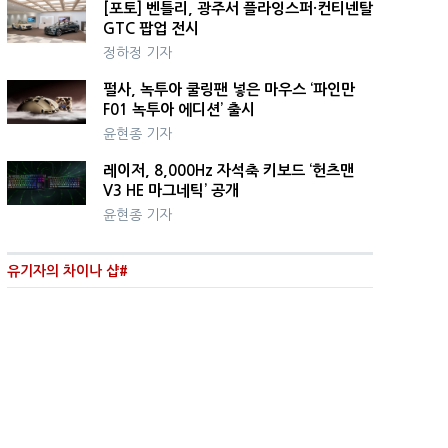
[포토] 벤틀리, 광주서 플라잉스퍼·컨티넨탈
GTC 팝업 전시
정하정 기자
펄사, 녹투아 쿨링팬 넣은 마우스 ‘파인만
F01 녹투아 에디션’ 출시
윤현종 기자
레이저, 8,000Hz 자석축 키보드 ‘헌츠맨
V3 HE 마그네틱’ 공개
윤현종 기자
유기자의 차이나 샵#