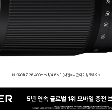
NIKKOR Z 28-400mm f/4-8 VR (사진=니콘이미징코리아)