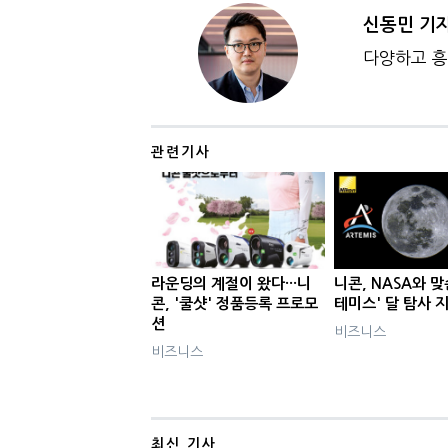
신동민 기
다양하고 흥
관련기사
라운딩의 계절이 왔다···니
니콘, NASA와 맞손
콘, '쿨샷' 정품등록 프로모
테미스' 달 탐사 
션
비즈니스
비즈니스
최신 기사