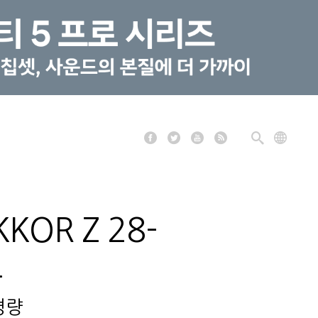
OR Z 28-
표
경량