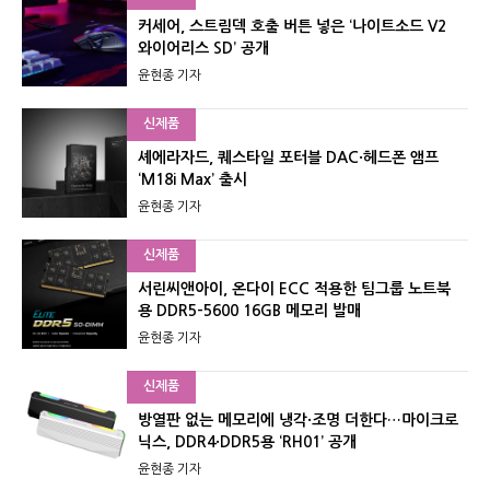
커세어, 스트림덱 호출 버튼 넣은 ‘나이트소드 V2
와이어리스 SD’ 공개
윤현종 기자
신제품
셰에라자드, 퀘스타일 포터블 DAC·헤드폰 앰프
‘M18i Max’ 출시
윤현종 기자
신제품
서린씨앤아이, 온다이 ECC 적용한 팀그룹 노트북
용 DDR5-5600 16GB 메모리 발매
윤현종 기자
신제품
방열판 없는 메모리에 냉각·조명 더한다…마이크로
닉스, DDR4·DDR5용 ‘RH01’ 공개
윤현종 기자