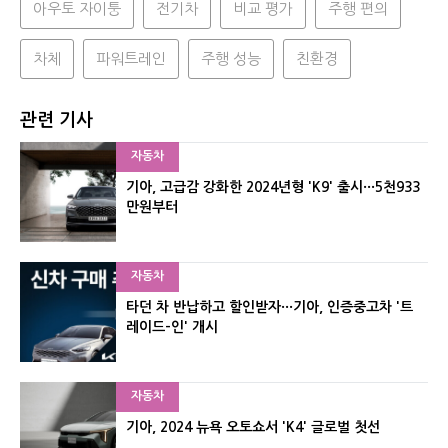
아우토 자이퉁
전기차
비교 평가
주행 편의
차체
파워트레인
주행 성능
친환경
관련 기사
자동차
기아, 고급감 강화한 2024년형 'K9' 출시···5천933
만원부터
자동차
타던 차 반납하고 할인받자···기아, 인증중고차 '트
레이드-인' 개시
자동차
기아, 2024 뉴욕 오토쇼서 'K4' 글로벌 첫선