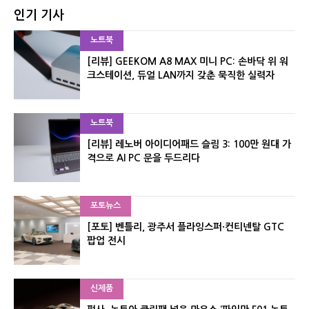
인기 기사
노트북
[리뷰] GEEKOM A8 MAX 미니 PC: 손바닥 위 워
크스테이션, 듀얼 LAN까지 갖춘 묵직한 실력자
노트북
[리뷰] 레노버 아이디어패드 슬림 3: 100만 원대 가
격으로 AI PC 문을 두드리다
포토뉴스
[포토] 벤틀리, 광주서 플라잉스퍼·컨티넨탈 GTC
팝업 전시
신제품