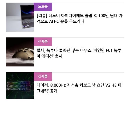
노트북
[리뷰] 레노버 아이디어패드 슬림 3: 100만 원대 가
격으로 AI PC 문을 두드리다
신제품
펄사, 녹투아 쿨링팬 넣은 마우스 ‘파인만 F01 녹투
아 에디션’ 출시
신제품
레이저, 8,000Hz 자석축 키보드 ‘헌츠맨 V3 HE 마
그네틱’ 공개
신제품
서린컴퓨터, 26.3L 리안리 A3 기반 미니 PC 2종 출
시