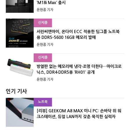
‘M18i Max’ 출시
윤현종 기자
신제품
서린씨앤아이, 온다이 ECC 적용한 팀그룹 노트북
용 DDR5-5600 16GB 메모리 발매
윤현종 기자
신제품
방열판 없는 메모리에 냉각·조명 더한다…마이크로
닉스, DDR4·DDR5용 ‘RH01’ 공개
윤현종 기자
인기 기사
노트북
[리뷰] GEEKOM A8 MAX 미니 PC: 손바닥 위 워
크스테이션, 듀얼 LAN까지 갖춘 묵직한 실력자