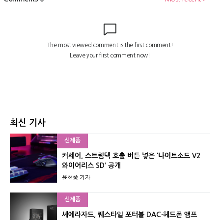
최신 기사
신제품
커세어, 스트림덱 호출 버튼 넣은 ‘나이트소드 V2
와이어리스 SD’ 공개
윤현종 기자
신제품
셰에라자드, 퀘스타일 포터블 DAC·헤드폰 앰프