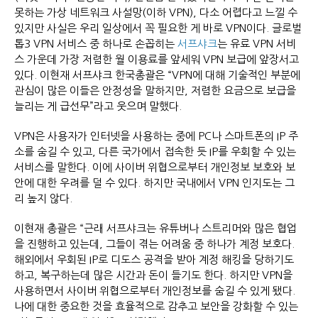
못하는 가상 네트워크 사설망(이하 VPN), 다소 어렵다고 느낄 수
있지만 사실은 우리 일상에서 꼭 필요한 게 바로 VPN이다. 글로벌
톱3 VPN 서비스 중 하나로 손꼽히는
서프샤크
는 유료 VPN 서비
스 가운데 가장 저렴한 월 이용료를 앞세워 VPN 보급에 앞장서고
있다. 이현재 서프샤크 한국총괄은 “VPN에 대해 기술적인 부분에
관심이 많은 이들은 안정성을 말하지만, 저렴한 요금으로 보급을
늘리는 게 급선무”라고 웃으며 말했다.
VPN은 사용자가 인터넷을 사용하는 중에 PC나 스마트폰의 IP 주
소를 숨길 수 있고, 다른 국가에서 접속한 듯 IP를 우회할 수 있는
서비스를 말한다. 이에 사이버 위협으로부터 개인정보 보호와 보
안에 대한 우려를 덜 수 있다. 하지만 국내에서 VPN 인지도는 그
리 높지 않다.
이현재 총괄은 “근래 서프샤크는 유튜버나 스트리머와 많은 협업
을 진행하고 있는데, 그들이 겪는 어려움 중 하나가 계정 보호다.
해외에서 우회된 IP로 디도스 공격을 받아 계정 해킹을 당하기도
하고, 복구하는데 많은 시간과 돈이 들기도 한다. 하지만 VPN을
사용하면서 사이버 위협으로부터 개인정보를 숨길 수 있게 됐다.
나에 대한 중요한 것을 효율적으로 감추고 보안을 강화할 수 있는