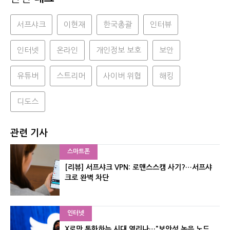
서프샤크
이현재
한국총괄
인터뷰
인터넷
온라인
개인정보 보호
보안
유튜버
스트리머
사이버 위협
해킹
디도스
관련 기사
스마트폰
[리뷰] 서프샤크 VPN: 로맨스스캠 사기?…서프샤
크로 완벽 차단
인터넷
X로만 통화하는 시대 열리나…"보안성 높은 노드