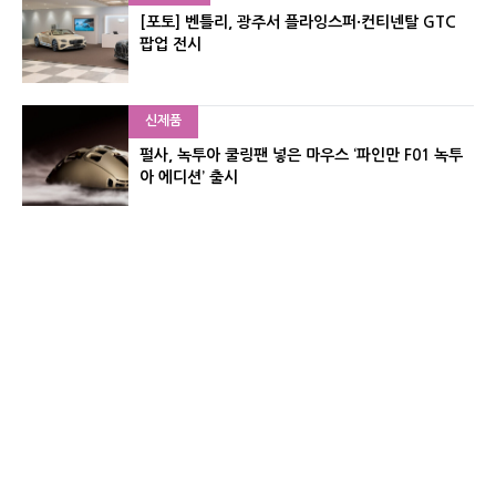
[포토] 벤틀리, 광주서 플라잉스퍼·컨티넨탈 GTC
팝업 전시
신제품
펄사, 녹투아 쿨링팬 넣은 마우스 ‘파인만 F01 녹투
아 에디션’ 출시
신제품
레이저, 8,000Hz 자석축 키보드 ‘헌츠맨 V3 HE 마
그네틱’ 공개
유기자의 차이나 샵#
CNET KOREA IS OPERATED BY MONEY TODAY GROUP
UNDER LICENSE FROM ZIFF DAVIS.