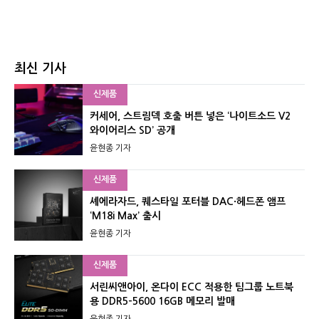
최신 기사
신제품
커세어, 스트림덱 호출 버튼 넣은 ‘나이트소드 V2
와이어리스 SD’ 공개
윤현종 기자
신제품
셰에라자드, 퀘스타일 포터블 DAC·헤드폰 앰프
‘M18i Max’ 출시
윤현종 기자
신제품
서린씨앤아이, 온다이 ECC 적용한 팀그룹 노트북
용 DDR5-5600 16GB 메모리 발매
윤현종 기자