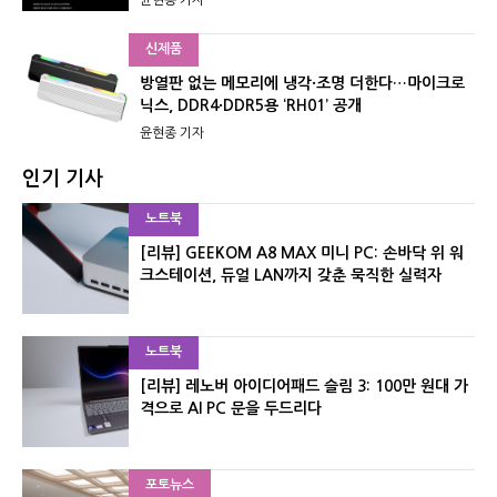
신제품
방열판 없는 메모리에 냉각·조명 더한다…마이크로
닉스, DDR4·DDR5용 ‘RH01’ 공개
윤현종 기자
인기 기사
노트북
[리뷰] GEEKOM A8 MAX 미니 PC: 손바닥 위 워
크스테이션, 듀얼 LAN까지 갖춘 묵직한 실력자
노트북
[리뷰] 레노버 아이디어패드 슬림 3: 100만 원대 가
격으로 AI PC 문을 두드리다
포토뉴스