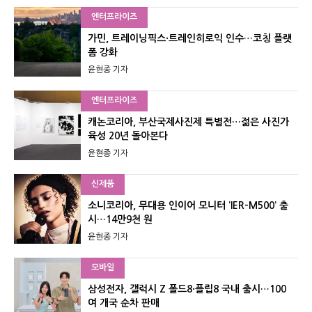
엔터프라이즈
가민, 트레이닝픽스·트레인히로익 인수…코칭 플랫
폼 강화
윤현종 기자
엔터프라이즈
캐논코리아, 부산국제사진제 특별전…젊은 사진가
육성 20년 돌아본다
윤현종 기자
신제품
소니코리아, 무대용 인이어 모니터 ‘IER-M500’ 출
시…14만9천 원
윤현종 기자
모바일
삼성전자, 갤럭시 Z 폴드8·플립8 국내 출시…100
여 개국 순차 판매