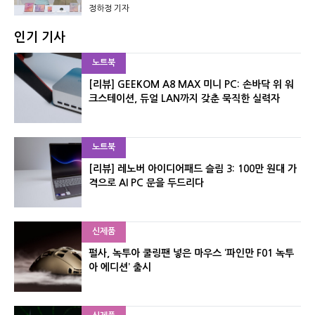
정하정 기자
인기 기사
노트북
[리뷰] GEEKOM A8 MAX 미니 PC: 손바닥 위 워
크스테이션, 듀얼 LAN까지 갖춘 묵직한 실력자
노트북
[리뷰] 레노버 아이디어패드 슬림 3: 100만 원대 가
격으로 AI PC 문을 두드리다
신제품
펄사, 녹투아 쿨링팬 넣은 마우스 ‘파인만 F01 녹투
아 에디션’ 출시