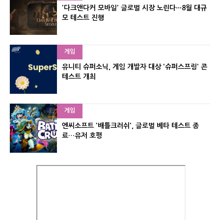
'다크앤다커 모바일' 글로벌 시장 노린다···8월 대규
모 테스트 진행
게임
유니티 슈퍼소닉, 게임 개발자 대상 '슈퍼스프링' 콘
테스트 개최
게임
엔씨소프트 '배틀크러쉬', 글로벌 베타 테스트 종
료…유저 호평