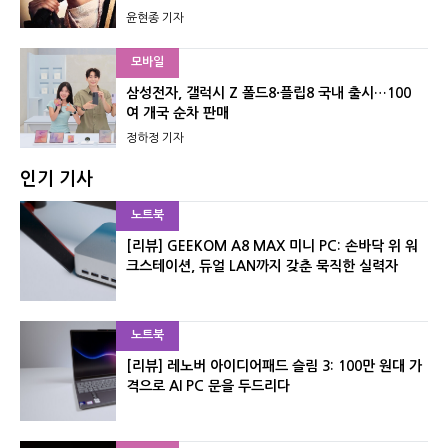
윤현종 기자
모바일
삼성전자, 갤럭시 Z 폴드8·플립8 국내 출시…100
여 개국 순차 판매
정하정 기자
인기 기사
노트북
[리뷰] GEEKOM A8 MAX 미니 PC: 손바닥 위 워
크스테이션, 듀얼 LAN까지 갖춘 묵직한 실력자
노트북
[리뷰] 레노버 아이디어패드 슬림 3: 100만 원대 가
격으로 AI PC 문을 두드리다