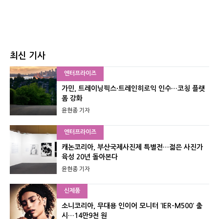
최신 기사
엔터프라이즈
가민, 트레이닝픽스·트레인히로익 인수…코칭 플랫
폼 강화
윤현종 기자
엔터프라이즈
캐논코리아, 부산국제사진제 특별전…젊은 사진가
육성 20년 돌아본다
윤현종 기자
신제품
소니코리아, 무대용 인이어 모니터 ‘IER-M500’ 출
시…14만9천 원