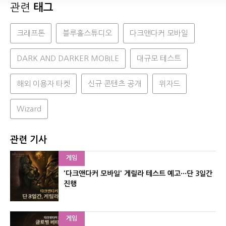
관련
태그
크래프톤
블루홀스튜디오
다크앤다커 모바일
DARK AND DARKER MOBILE
대규모 테스트
해외 이용자 타켓
신규 콘텐츠 공개
위자드
Wizard
관련 기사
게임
'다크앤다커 모바일' 게릴라 테스트 예고···단 3일간
진행
게임