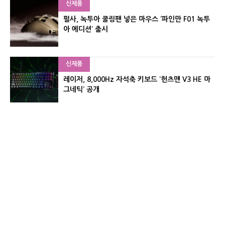
신제품
펄사, 녹투아 쿨링팬 넣은 마우스 ‘파인만 F01 녹투
아 에디션’ 출시
신제품
레이저, 8,000Hz 자석축 키보드 ‘헌츠맨 V3 HE 마
그네틱’ 공개
신제품
서린컴퓨터, 26.3L 리안리 A3 기반 미니 PC 2종 출
시
유기자의 차이나 샵#
CNET KOREA IS OPERATED BY MONEY TODAY GROUP
UNDER LICENSE FROM ZIFF DAVIS.