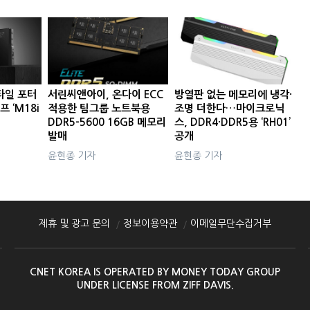
타일 포터
서린씨앤아이, 온다이 ECC
방열판 없는 메모리에 냉각·
프 ‘M18i
적용한 팀그룹 노트북용
조명 더한다…마이크로닉
DDR5-5600 16GB 메모리
스, DDR4·DDR5용 ‘RH01’
발매
공개
윤현종 기자
윤현종 기자
제휴 및 광고 문의
정보이용약관
이메일무단수집거부
CNET KOREA IS OPERATED BY MONEY TODAY GROUP
UNDER LICENSE FROM ZIFF DAVIS.