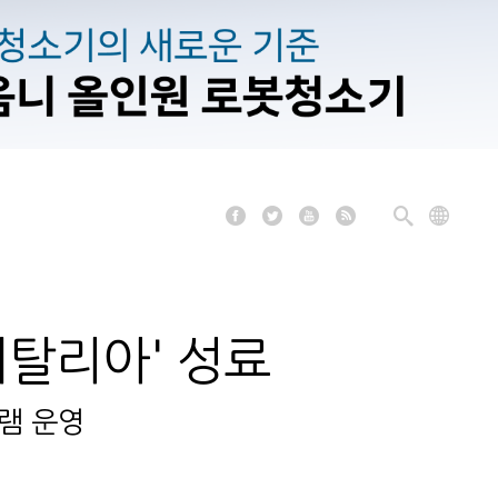
 이탈리아' 성료
램 운영