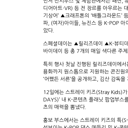
먼저 전시부스 및 체험관에서는 패션, 뷰
디어아트·VR) 등 전 장르를 아우르는 
기상어’ ▲크래프톤의 ‘배틀그라운드’ 등
파, (여자)아이들, 뉴진스 등 K-PO
았다.
스페셜데이는 ▲릴리즈데이 ▲K-뷰티데
바이데이 등 총 7개의 매일 색다른 주
특히 행사 첫날 진행된 릴리즈데이에서는 
용화까지 원스톱으로 지원하는 콘진원의 
‘어쨌든 서른’을 공개하고, 김산 감독
12일에는 스트레이 키즈(Stray Kid
DAYS)’ 내 K-콘텐츠 플래닛 팝업부스
츠의 매력을 뽐냈다.
홍보 부스에서는 스트레이 키즈의 특(S-cla
선보이는 K-POP 댄스 메들리 및 K-콘