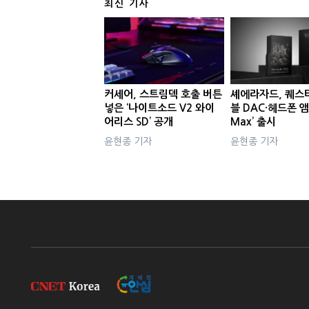
최신 기사
커세어, 스트림덱 호출 버튼
셰에라자드, 퀘스
넣은 ‘나이트소드 V2 와이
블 DAC·헤드폰 앰
어리스 SD’ 공개
Max’ 출시
윤현종 기자
윤현종 기자