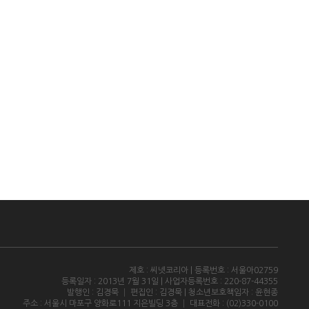
제호 : 씨넷코리아 | 등록번호 : 서울아02759
등록일자 : 2013년 7월 31일 | 사업자등록번호 : 220-87-44355
발행인 : 김경묵 │ 편집인 : 김경묵 | 청소년보호책임자 : 윤현종
주소 : 서울시 마포구 양화로111 지은빌딩 3층 │ 대표전화 : (02)330-0100