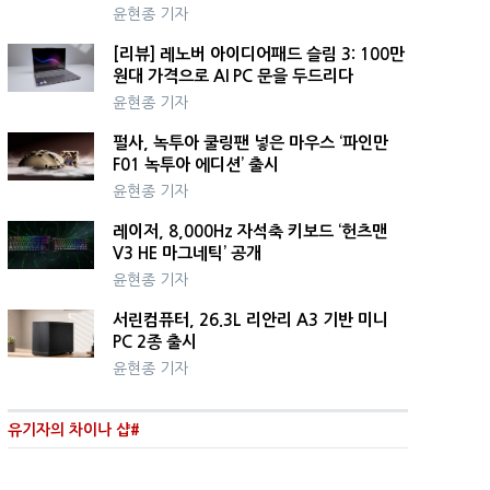
윤현종 기자
[리뷰] 레노버 아이디어패드 슬림 3: 100만
원대 가격으로 AI PC 문을 두드리다
윤현종 기자
펄사, 녹투아 쿨링팬 넣은 마우스 ‘파인만
F01 녹투아 에디션’ 출시
윤현종 기자
레이저, 8,000Hz 자석축 키보드 ‘헌츠맨
V3 HE 마그네틱’ 공개
윤현종 기자
서린컴퓨터, 26.3L 리안리 A3 기반 미니
PC 2종 출시
윤현종 기자
유기자의 차이나 샵#