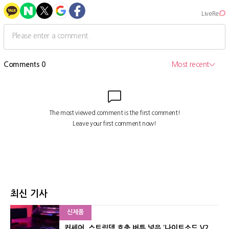
최신 기사
신제품
커세어, 스트림덱 호출 버튼 넣은 ‘나이트소드 V2