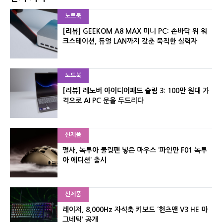
노트북
[리뷰] GEEKOM A8 MAX 미니 PC: 손바닥 위 워
크스테이션, 듀얼 LAN까지 갖춘 묵직한 실력자
노트북
[리뷰] 레노버 아이디어패드 슬림 3: 100만 원대 가
격으로 AI PC 문을 두드리다
신제품
펄사, 녹투아 쿨링팬 넣은 마우스 ‘파인만 F01 녹투
아 에디션’ 출시
신제품
레이저, 8,000Hz 자석축 키보드 ‘헌츠맨 V3 HE 마
그네틱’ 공개