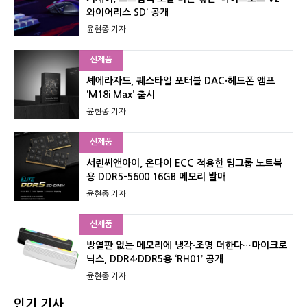
와이어리스 SD’ 공개
윤현종 기자
신제품
셰에라자드, 퀘스타일 포터블 DAC·헤드폰 앰프
‘M18i Max’ 출시
윤현종 기자
신제품
서린씨앤아이, 온다이 ECC 적용한 팀그룹 노트북
용 DDR5-5600 16GB 메모리 발매
윤현종 기자
신제품
방열판 없는 메모리에 냉각·조명 더한다…마이크로
닉스, DDR4·DDR5용 ‘RH01’ 공개
윤현종 기자
인기 기사