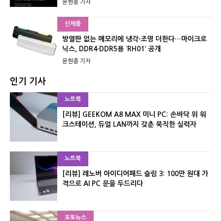
윤현종 기자
신제품
방열판 없는 메모리에 냉각·조명 더한다…마이크로
닉스, DDR4·DDR5용 ‘RH01’ 공개
윤현종 기자
인기 기사
노트북
[리뷰] GEEKOM A8 MAX 미니 PC: 손바닥 위 워
크스테이션, 듀얼 LAN까지 갖춘 묵직한 실력자
노트북
[리뷰] 레노버 아이디어패드 슬림 3: 100만 원대 가
격으로 AI PC 문을 두드리다
포토뉴스