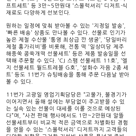
프트세트’ 등 3만~5만원대 ‘스몰럭셔리’ 디저트·식
재료도 다양하게 선보인다.
원하는 일정에 맞춰 받아볼 수 있는 ‘지정일 발송’,
‘빠른 배송’ 상품도 만나볼 수 있다. 선물로 인기가
높은 제철 수산물 ‘통영 최상급 깐 생굴’, ‘당일바리
제철 홍가리비’를 비롯해, 전통 떡 ‘일상미당 제주
해풍쑥 콩쑥개떡 선물세트’ 등은 제품 발송일을 선
택해 주문할 수 있다. ‘CJ 스팸 선물세트 11호’, ‘엘
지 선물세트 월드트레블 G호’, ‘설화수 자음 2종 세
트’ 등도 11번가 슈팅배송을 통해 주문 다음날 받아
볼 수 있다.
11번가 고광일 영업기획담당은 “고물가, 불경기가
이어지면서 올해 설에는 부담없이 주고받을 수 있
는 실속 있는 선물이 대세를 이룰 것으로 예상된
다”며, “사전 판매 행사에서도 1만~2만원대 알뜰
선물세트부터 비교적 적은 금액으로 차별화된 경험
을 얻을 수 있는 ‘스몰럭셔리’ 디저트까지 고객들의