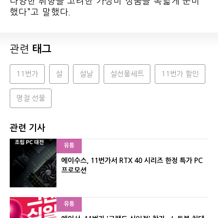
다양한 취향을 고려한 가성비 상품을 폭넓게 준비
했다”고 말했다.
관련
태그
11번가
설
설날
설선물세트
11번가 할인
명절 선물
관련 기사
유통
에이수스, 11번가서 RTX 40 시리즈 한정 특가 PC
프로모션
유통