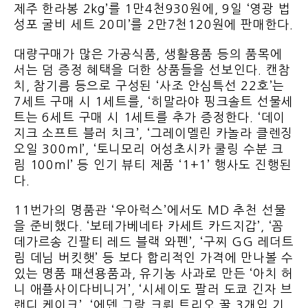
제주 한라봉 2kg’를 1만4천930원에, 9일 ‘영광 법
성포 굴비 세트 20미’를 2만7천120원에 판매한다.
대량구매가 많은 가공식품, 생활용품 등의 품목에
서는 덤 증정 혜택을 더한 상품들을 선보인다. 캔참
치, 참기름 등으로 구성된 ‘사조 안심특선 22호’는
7세트 구매 시 1세트를, ‘히말라야 핑크솔트 선물세
트는 6세트 구매 시 1세트를 추가 증정한다. ‘데이
지크 소프트 블러 치크’, ‘그레이멜린 카놀라 클렌징
오일 300ml’, ‘토니모리 어성초시카 쿨링 수분 크
림 100ml’ 등 인기 뷰티 제품 ‘1+1’ 행사도 진행된
다.
11번가의 명품관 ‘우아럭스’에서도 MD 추천 선물
을 준비했다. ‘보테가베네타 카세트 카드지갑’, ‘꼼
데가르송 긴팔티 레드 블랙 와펜’, ‘구찌 GG 레더트
림 데님 버킷햇’ 등 보다 합리적인 가격에 만나볼 수
있는 명품 패션용품과, 유기농 사과로 만든 ‘아치 허
니 애플사이다비니거’, ‘시세이도 팔러 도쿄 긴자 브
랜디 케이크’, ‘에덴 그랑 크뤼 트리오 꿀 3개입 기