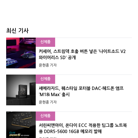
최신 기사
신제품
커세어, 스트림덱 호출 버튼 넣은 ‘나이트소드 V2
와이어리스 SD’ 공개
윤현종 기자
신제품
셰에라자드, 퀘스타일 포터블 DAC·헤드폰 앰프
‘M18i Max’ 출시
윤현종 기자
신제품
서린씨앤아이, 온다이 ECC 적용한 팀그룹 노트북
용 DDR5-5600 16GB 메모리 발매