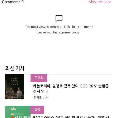
최신 기사
콘텐츠
캐논코리아, 권정호 감독 참여 ‘EOS R6 V’ 숏필름
전시 연다
윤현종 기자
유통
BAT로스만스, ‘글로 하이퍼 프로+’ 공개…예열 시