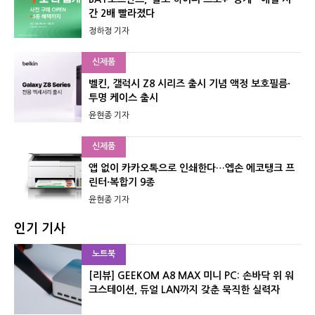
간 2배 빨라졌다
정하정 기자
신제품
벨킨, 갤럭시 Z8 시리즈 출시 기념 액정 보호필름·
투명 케이스 출시
윤현종 기자
신제품
앱 없이 카카오톡으로 인쇄한다…엡손 에코탱크 프
린터·복합기 9종
윤현종 기자
인기 기사
노트북
[리뷰] GEEKOM A8 MAX 미니 PC: 손바닥 위 워
크스테이션, 듀얼 LAN까지 갖춘 묵직한 실력자