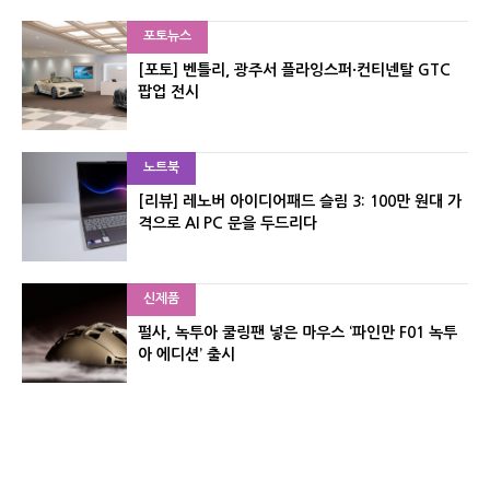
포토뉴스
[포토] 벤틀리, 광주서 플라잉스퍼·컨티넨탈 GTC
팝업 전시
노트북
[리뷰] 레노버 아이디어패드 슬림 3: 100만 원대 가
격으로 AI PC 문을 두드리다
신제품
펄사, 녹투아 쿨링팬 넣은 마우스 ‘파인만 F01 녹투
아 에디션’ 출시
신제품
레이저, 8,000Hz 자석축 키보드 ‘헌츠맨 V3 HE 마
그네틱’ 공개