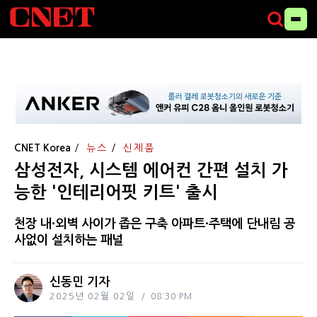
CNET Korea
뉴스
신제품
삼성전자, 시스템 에어컨 간편 설치 가
능한 '인테리어핏 키트' 출시
천장 내∙외벽 사이가 좁은 구축 아파트∙주택에 단내림 공
사없이 설치하는 패널
신동민 기자
2025년 02월 02일
08:30 PM