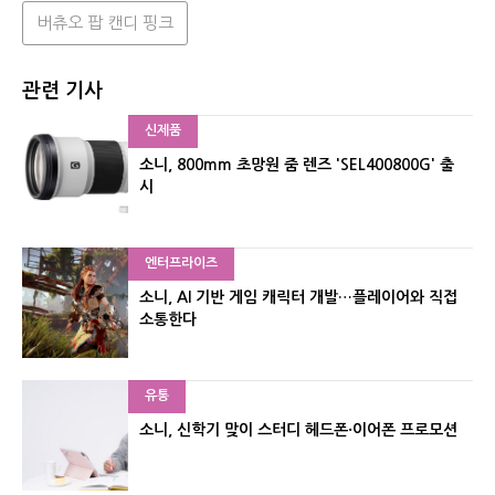
버츄오 팝 캔디 핑크
관련 기사
신제품
소니, 800mm 초망원 줌 렌즈 'SEL400800G' 출
시
엔터프라이즈
소니, AI 기반 게임 캐릭터 개발…플레이어와 직접
소통한다
유통
소니, 신학기 맞이 스터디 헤드폰·이어폰 프로모션