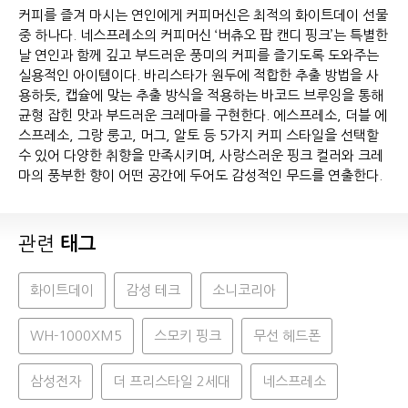
커피를 즐겨 마시는 연인에게 커피머신은 최적의 화이트데이 선물
중 하나다. 네스프레소의 커피머신 ‘버츄오 팝 캔디 핑크’는 특별한
날 연인과 함께 깊고 부드러운 풍미의 커피를 즐기도록 도와주는
실용적인 아이템이다. 바리스타가 원두에 적합한 추출 방법을 사
용하듯, 캡슐에 맞는 추출 방식을 적용하는 바코드 브루잉을 통해
균형 잡힌 맛과 부드러운 크레마를 구현한다. 에스프레소, 더블 에
스프레소, 그랑 룽고, 머그, 알토 등 5가지 커피 스타일을 선택할
수 있어 다양한 취향을 만족시키며, 사랑스러운 핑크 컬러와 크레
마의 풍부한 향이 어떤 공간에 두어도 감성적인 무드를 연출한다.
관련
태그
화이트데이
감성 테크
소니코리아
WH-1000XM5
스모키 핑크
무선 헤드폰
삼성전자
더 프리스타일 2세대
네스프레소