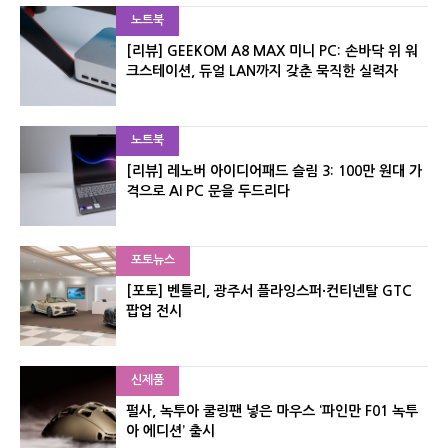
노트북
[리뷰] GEEKOM A8 MAX 미니 PC: 손바닥 위 워
크스테이션, 듀얼 LAN까지 갖춘 묵직한 실력자
노트북
[리뷰] 레노버 아이디어패드 슬림 3: 100만 원대 가
격으로 AI PC 문을 두드리다
포토뉴스
[포토] 벤틀리, 광주서 플라잉스퍼·컨티넨탈 GTC
팝업 전시
신제품
펄사, 녹투아 쿨링팬 넣은 마우스 ‘파인만 F01 녹투
아 에디션’ 출시