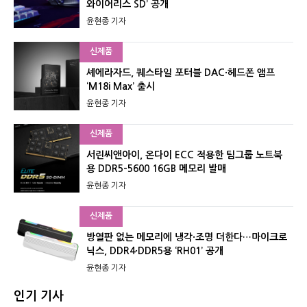
와이어리스 SD’ 공개
윤현종 기자
신제품
셰에라자드, 퀘스타일 포터블 DAC·헤드폰 앰프
‘M18i Max’ 출시
윤현종 기자
신제품
서린씨앤아이, 온다이 ECC 적용한 팀그룹 노트북
용 DDR5-5600 16GB 메모리 발매
윤현종 기자
신제품
방열판 없는 메모리에 냉각·조명 더한다…마이크로
닉스, DDR4·DDR5용 ‘RH01’ 공개
윤현종 기자
인기 기사