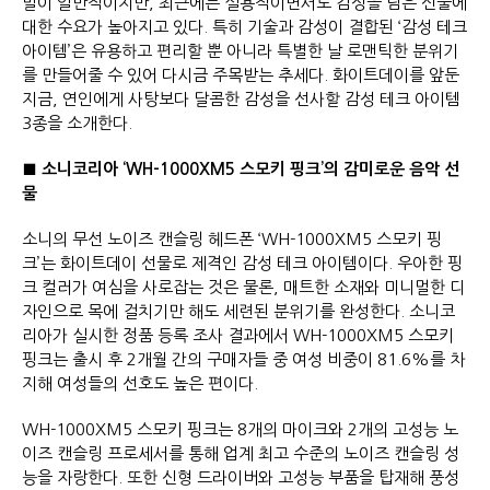
발이 일반적이지만, 최근에는 실용적이면서도 감성을 담은 선물에
대한 수요가 높아지고 있다. 특히 기술과 감성이 결합된 ‘감성 테크
아이템’은 유용하고 편리할 뿐 아니라 특별한 날 로맨틱한 분위기
를 만들어줄 수 있어 다시금 주목받는 추세다. 화이트데이를 앞둔
지금, 연인에게 사탕보다 달콤한 감성을 선사할 감성 테크 아이템
3종을 소개한다.
■ 소니코리아 ‘WH-1000XM5 스모키 핑크’의 감미로운 음악 선
물
소니의 무선 노이즈 캔슬링 헤드폰 ‘WH-1000XM5 스모키 핑
크’는 화이트데이 선물로 제격인 감성 테크 아이템이다. 우아한 핑
크 컬러가 여심을 사로잡는 것은 물론, 매트한 소재와 미니멀한 디
자인으로 목에 걸치기만 해도 세련된 분위기를 완성한다. 소니코
리아가 실시한 정품 등록 조사 결과에서 WH-1000XM5 스모키
핑크는 출시 후 2개월 간의 구매자들 중 여성 비중이 81.6%를 차
지해 여성들의 선호도 높은 편이다.
WH-1000XM5 스모키 핑크는 8개의 마이크와 2개의 고성능 노
이즈 캔슬링 프로세서를 통해 업계 최고 수준의 노이즈 캔슬링 성
능을 자랑한다. 또한 신형 드라이버와 고성능 부품을 탑재해 풍성