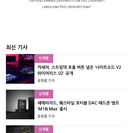
최신 기사
신제품
커세어, 스트림덱 호출 버튼 넣은 ‘나이트소드 V2
와이어리스 SD’ 공개
윤현종 기자
신제품
셰에라자드, 퀘스타일 포터블 DAC·헤드폰 앰프
‘M18i Max’ 출시
윤현종 기자
신제품