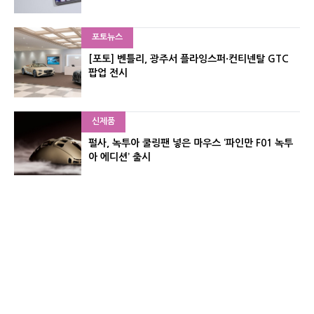
포토뉴스
[포토] 벤틀리, 광주서 플라잉스퍼·컨티넨탈 GTC
팝업 전시
신제품
펄사, 녹투아 쿨링팬 넣은 마우스 ‘파인만 F01 녹투
아 에디션’ 출시
신제품
레이저, 8,000Hz 자석축 키보드 ‘헌츠맨 V3 HE 마
그네틱’ 공개
유기자의 차이나 샵#