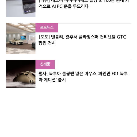
[리뷰] 레노버 아이디어패드 슬림 3: 100만 원대 가
격으로 AI PC 문을 두드리다
포토뉴스
[포토] 벤틀리, 광주서 플라잉스퍼·컨티넨탈 GTC
팝업 전시
신제품
펄사, 녹투아 쿨링팬 넣은 마우스 ‘파인만 F01 녹투
아 에디션’ 출시
신제품
레이저, 8,000Hz 자석축 키보드 ‘헌츠맨 V3 HE 마
그네틱’ 공개
유기자의 차이나 샵#