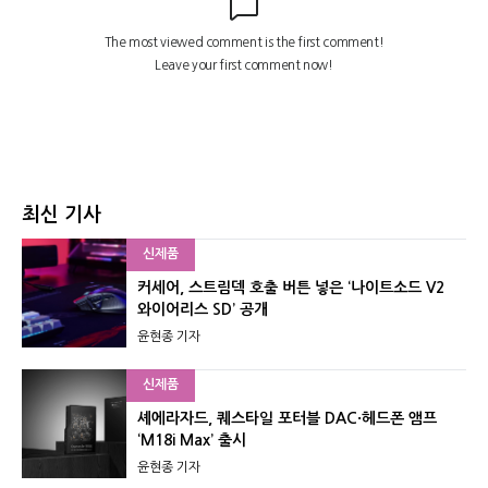
최신 기사
신제품
커세어, 스트림덱 호출 버튼 넣은 ‘나이트소드 V2
와이어리스 SD’ 공개
윤현종 기자
신제품
셰에라자드, 퀘스타일 포터블 DAC·헤드폰 앰프
‘M18i Max’ 출시
윤현종 기자