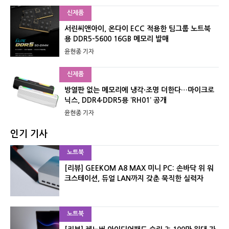
신제품
서린씨앤아이, 온다이 ECC 적용한 팀그룹 노트북
용 DDR5-5600 16GB 메모리 발매
윤현종 기자
신제품
방열판 없는 메모리에 냉각·조명 더한다…마이크로
닉스, DDR4·DDR5용 ‘RH01’ 공개
윤현종 기자
인기 기사
노트북
[리뷰] GEEKOM A8 MAX 미니 PC: 손바닥 위 워
크스테이션, 듀얼 LAN까지 갖춘 묵직한 실력자
노트북