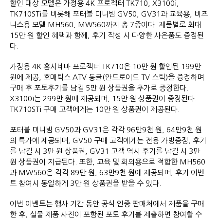
할인 대상 모델은 가정용 4K 프로젝터 TK710, X3100i,
TK710STi를 비롯해 포터블 미니빔 GV50, GV31과 교육용, 비즈
니스용 모델 MH560, MW560까지 총 7종이다. 제품별로 최대
15만 원 할인 혜택과 함께, 후기 작성 시 다양한 사은품도 증정된
다.
가정용 4K 홈시네마 프로젝터 TK710은 10만 원 할인된 199만
원에 제공, 호매틱스 ATV 동글(안드로이드 TV 스틱)을 증정하며
구매 후 포토후기를 남길 5만 원 상품권을 추가로 증정한다.
X3100i는 299만 원에 제공되며, 15만 원 상품권이 증정된다.
TK710STi 구매 고객에게는 10만 원 상품권이 제공된다.
포터블 미니빔 GV50과 GV31은 각각 96만9천 원, 64만9천 원
의 특가에 제공되며, GV50 구매 고객에게는 전용 가방증정, 후기
를 남길 시 3만 원 상품권, GV31 고객 역시 후기를 남길 시 3만
원 상품권이 지급된다. 또한, 교육 및 회의용으로 적합한 MH560
과 MW560은 각각 89만 원, 63만9천 원에 제공되며, 후기 이벤
트 참여시 동일하게 3만 원 상품권을 받을 수 있다.
이번 이벤트는 행사 기간 동안 공식 인증 판매처에서 제품을 구매
한 후, 실물 제품 사진이 포함된 포토 후기를 제출하면 참여할 수