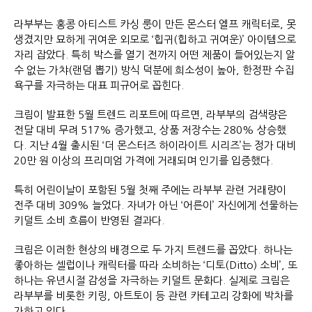
라부부는 홍콩 아티스트 카싱 룽이 만든 몬스터 엘프 캐릭터로, 못
생겼지만 묘하게 귀여운 외모로 ‘힙귀(힙하고 귀여운)’ 아이템으로
자리 잡았다. 특히 박스를 열기 전까지 어떤 제품이 들어있는지 알
수 없는 가챠(랜덤 뽑기) 방식 덕분에 희소성이 높아, 한정판 수집
욕구를 자극하는 대표 피규어로 꼽힌다.
크림이 발표한 5월 트렌드 리포트에 따르면, 라부부의 검색량은
전달 대비 무려 517% 증가했고, 상품 저장수는 280% 상승했
다. 지난 4월 출시된 ‘더 몬스터즈 하이라이트 시리즈’는 정가 대비
20만 원 이상의 프리미엄 가격에 거래되며 인기를 입증했다.
특히 어린이날이 포함된 5월 첫째 주에는 라부부 관련 거래량이
전주 대비 309% 늘었다. 자녀가 아닌 ‘어른이’ 자신에게 선물하는
키덜트 소비 흐름이 반영된 결과다.
크림은 이러한 현상의 배경으로 두 가지 트렌드를 꼽았다. 하나는
좋아하는 셀럽이나 캐릭터를 따라 소비하는 ‘디토(Ditto) 소비’, 또
하나는 유년시절 감성을 자극하는 키덜트 문화다. 실제로 크림은
라부부를 비롯한 키링, 아트토이 등 관련 카테고리 강화에 박차를
가하고 있다.