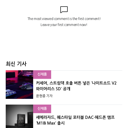
최신 기사
신제품
커세어, 스트림덱 호출 버튼 넣은 ‘나이트소드 V2
와이어리스 SD’ 공개
윤현종 기자
신제품
셰에라자드, 퀘스타일 포터블 DAC·헤드폰 앰프
‘M18i Max’ 출시