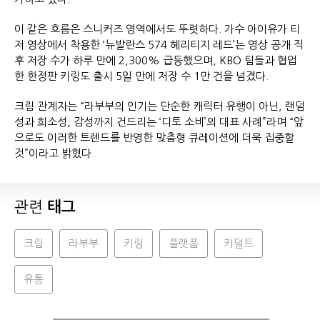
이 같은 흐름은 스니커즈 영역에서도 뚜렷하다. 가수 아이유가 티
저 영상에서 착용한 ‘뉴발란스 574 헤리티지 레드’는 영상 공개 직
후 저장 수가 하루 만에 2,300% 급등했으며, KBO 팀들과 협업
한 한정판 키링도 출시 5일 만에 저장 수 1만 건을 넘겼다.
크림 관계자는 “라부부의 인기는 단순한 캐릭터 유행이 아닌, 랜덤
성과 희소성, 감성까지 건드리는 ‘디토 소비’의 대표 사례”라며 “앞
으로도 이러한 트렌드를 반영한 맞춤형 큐레이션에 더욱 집중할
것”이라고 밝혔다.
관련
태그
크림
라부부
키링
플랫폼
키덜트
유통