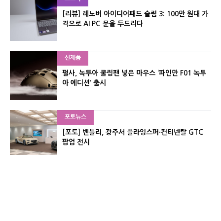
[리뷰] 레노버 아이디어패드 슬림 3: 100만 원대 가
격으로 AI PC 문을 두드리다
신제품
펄사, 녹투아 쿨링팬 넣은 마우스 ‘파인만 F01 녹투
아 에디션’ 출시
포토뉴스
[포토] 벤틀리, 광주서 플라잉스퍼·컨티넨탈 GTC
팝업 전시
신제품
레이저, 8,000Hz 자석축 키보드 ‘헌츠맨 V3 HE 마
그네틱’ 공개