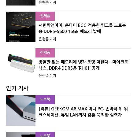
윤현종 기자
신제품
서린씨앤아이, 온다이 ECC 적용한 팀그룹 노트북
용 DDR5-5600 16GB 메모리 발매
윤현종 기자
신제품
방열판 없는 메모리에 냉각·조명 더한다…마이크로
닉스, DDR4·DDR5용 ‘RH01’ 공개
윤현종 기자
인기 기사
노트북
[리뷰] GEEKOM A8 MAX 미니 PC: 손바닥 위 워
크스테이션, 듀얼 LAN까지 갖춘 묵직한 실력자
노트북