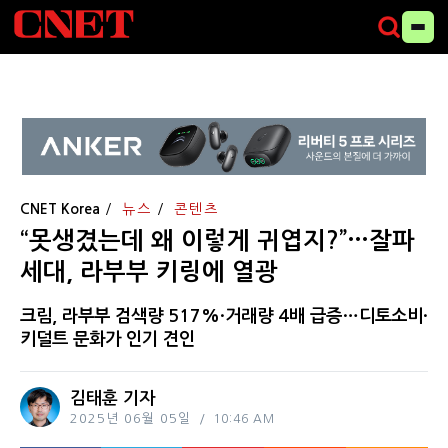
CNET Korea
뉴스
콘텐츠
“못생겼는데 왜 이렇게 귀엽지?”…잘파
세대, 라부부 키링에 열광
크림, 라부부 검색량 517%·거래량 4배 급증…디토소비·
키덜트 문화가 인기 견인
김태훈 기자
2025년 06월 05일
10:46 AM