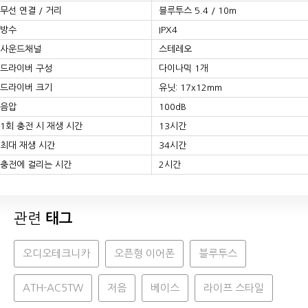
무선 연결 / 거리
블루투스 5.4 / 10m
방수
IPX4
사운드채널
스테레오
드라이버 구성
다이나믹 1개
드라이버 크기
유닛: 17x12mm
음압
100dB
1회 충전 시 재생 시간
13시간
최대 재생 시간
34시간
충전에 걸리는 시간
2시간
관련
태그
오디오테크니카
오픈형 이어폰
블루투스
ATH-AC5TW
저음
베이스
라이프 스타일