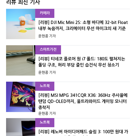
리뷰 최신 기사
카메라
[리뷰] DJI Mic Mini 2S: 소형 바디에 32-bit Float
내부 녹음까지, 크리에이터 무선 마이크의 새 기준
윤현종 기자
스마트가전
[리뷰] 티네코 플로어 원 i7 폴드: 180도 펼쳐지는
폴딩 구조, 허리 부담 줄인 습건식 무선 청소기
윤현종 기자
노트북
[리뷰] MSI MPG 341CQR X36: 360Hz 주사율에
탠덤 QD-OLED까지, 울트라와이드 게이밍 모니터
종착지
윤현종 기자
노트북
[리뷰] 레노버 아이디어패드 슬림 3: 100만 원대 가