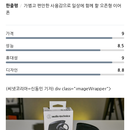
한줄평
가볍고 편안한 사용감으로 일상에 함께 할 오픈형 이어
폰
가격
9
성능
8.5
휴대성
9
디자인
8.8
(씨넷코리아=신동민 기자) div class="imageWrapper">