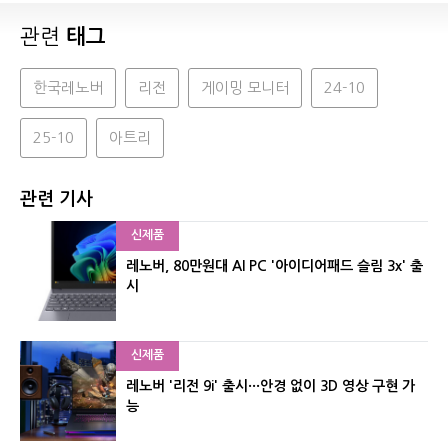
관련
태그
한국레노버
리전
게이밍 모니터
24-10
25-10
아트리
관련 기사
신제품
레노버, 80만원대 AI PC '아이디어패드 슬림 3x' 출
시
신제품
레노버 '리전 9i' 출시···안경 없이 3D 영상 구현 가
능