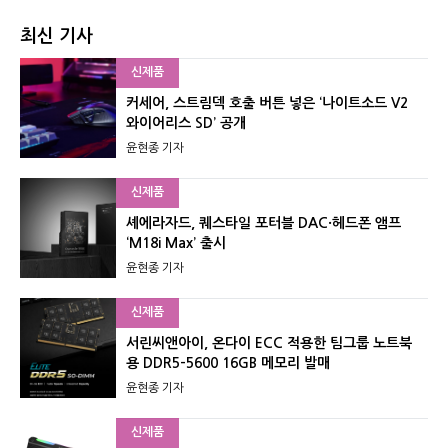
최신 기사
신제품
커세어, 스트림덱 호출 버튼 넣은 ‘나이트소드 V2
와이어리스 SD’ 공개
윤현종 기자
신제품
셰에라자드, 퀘스타일 포터블 DAC·헤드폰 앰프
‘M18i Max’ 출시
윤현종 기자
신제품
서린씨앤아이, 온다이 ECC 적용한 팀그룹 노트북
용 DDR5-5600 16GB 메모리 발매
윤현종 기자
신제품