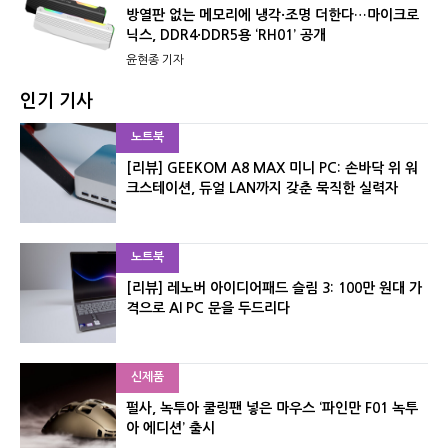
방열판 없는 메모리에 냉각·조명 더한다…마이크로
닉스, DDR4·DDR5용 ‘RH01’ 공개
윤현종 기자
인기 기사
노트북
[리뷰] GEEKOM A8 MAX 미니 PC: 손바닥 위 워
크스테이션, 듀얼 LAN까지 갖춘 묵직한 실력자
노트북
[리뷰] 레노버 아이디어패드 슬림 3: 100만 원대 가
격으로 AI PC 문을 두드리다
신제품
펄사, 녹투아 쿨링팬 넣은 마우스 ‘파인만 F01 녹투
아 에디션’ 출시