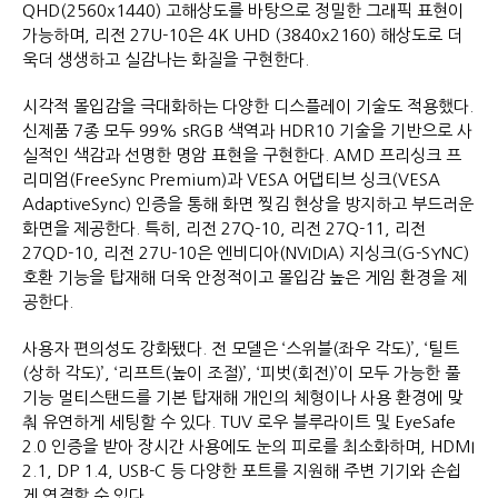
QHD(2560x1440) 고해상도를 바탕으로 정밀한 그래픽 표현이
가능하며, 리전 27U-10은 4K UHD (3840x2160) 해상도로 더
욱더 생생하고 실감나는 화질을 구현한다.
시각적 몰입감을 극대화하는 다양한 디스플레이 기술도 적용했다.
신제품 7종 모두 99% sRGB 색역과 HDR10 기술을 기반으로 사
실적인 색감과 선명한 명암 표현을 구현한다. AMD 프리싱크 프
리미엄(FreeSync Premium)과 VESA 어댑티브 싱크(VESA
AdaptiveSync) 인증을 통해 화면 찢김 현상을 방지하고 부드러운
화면을 제공한다. 특히, 리전 27Q-10, 리전 27Q-11, 리전
27QD-10, 리전 27U-10은 엔비디아(NVIDIA) 지싱크(G-SYNC)
호환 기능을 탑재해 더욱 안정적이고 몰입감 높은 게임 환경을 제
공한다.
사용자 편의성도 강화됐다. 전 모델은 ‘스위블(좌우 각도)’, ‘틸트
(상하 각도)’, ‘리프트(높이 조절)’, ‘피벗(회전)’이 모두 가능한 풀
기능 멀티스탠드를 기본 탑재해 개인의 체형이나 사용 환경에 맞
춰 유연하게 세팅할 수 있다. TUV 로우 블루라이트 및 EyeSafe
2.0 인증을 받아 장시간 사용에도 눈의 피로를 최소화하며, HDMI
2.1, DP 1.4, USB-C 등 다양한 포트를 지원해 주변 기기와 손쉽
게 연결할 수 있다.