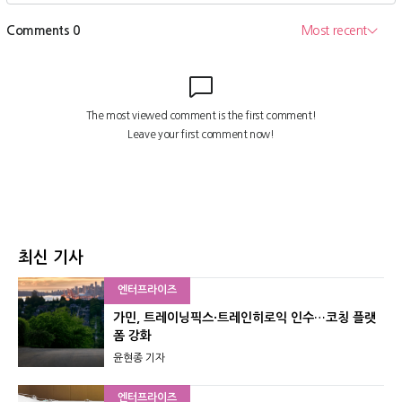
최신 기사
엔터프라이즈
가민, 트레이닝픽스·트레인히로익 인수…코칭 플랫
폼 강화
윤현종 기자
엔터프라이즈