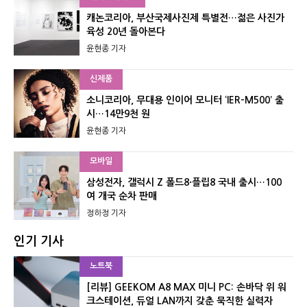
캐논코리아, 부산국제사진제 특별전…젊은 사진가
육성 20년 돌아본다
윤현종 기자
신제품
소니코리아, 무대용 인이어 모니터 ‘IER-M500’ 출
시…14만9천 원
윤현종 기자
모바일
삼성전자, 갤럭시 Z 폴드8·플립8 국내 출시…100
여 개국 순차 판매
정하정 기자
인기 기사
노트북
[리뷰] GEEKOM A8 MAX 미니 PC: 손바닥 위 워
크스테이션, 듀얼 LAN까지 갖춘 묵직한 실력자