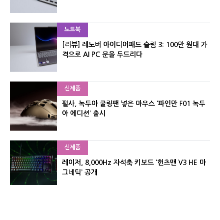
노트북
[리뷰] 레노버 아이디어패드 슬림 3: 100만 원대 가
격으로 AI PC 문을 두드리다
신제품
펄사, 녹투아 쿨링팬 넣은 마우스 ‘파인만 F01 녹투
아 에디션’ 출시
신제품
레이저, 8,000Hz 자석축 키보드 ‘헌츠맨 V3 HE 마
그네틱’ 공개
신제품