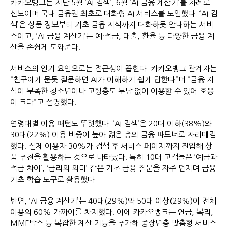
카카오뱅크는 지난 5월 ‘AI 검색’, 6월 ‘AI 금융 계산기’를 차례로
선보이며 국내 금융권 최초로 대화형 AI 서비스를 도입했다. ‘AI 검
색’은 상품 정보부터 기초 금융 지식까지 대화하듯 안내하는 서비
스이고, ‘AI 금융 계산기’는 예·적금, 대출, 환율 등 다양한 금융 계
산을 손쉽게 도와준다.
서비스의 인기 요인으로는 접근성이 꼽힌다. 카카오뱅크 관계자는
“친구에게 묻듯 질문하면 AI가 이해하기 쉽게 답한다”며 “금융 지
식이 부족한 청소년이나 고령층도 부담 없이 이용할 수 있어 호응
이 크다”고 설명했다.
연령대별 이용 패턴도 뚜렷했다. ‘AI 검색’은 20대 이하(38%)와
30대(22%) 이용 비중이 높아 젊은 층의 금융 파트너로 자리매김
했다. 실제 이용자 30%가 검색 후 서비스 페이지까지 진입해 상
품 추천을 활용하는 것으로 나타났다. 특히 10대 고객들은
‘
예금과
적금 차이
’
,
‘
금리의 의미
’
같은 기초 금융 질문을 자주 던지며 금융
기초 학습 도구로 활용했다.
반면, ‘AI 금융 계산기’는 40대(29%)와 50대 이상(29%)이 전체
이용의 60% 가까이를 차지했다. 이에 카카오뱅크는 연금, 복리,
MMF박스 등 복잡한 계산 기능을 추가해 중장년층 맞춤형 서비스