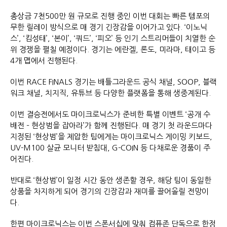
총상금 7천500만 원 규모로 진행 중인 이번 대회는 빠른 템포의
무한 릴레이 방식으로 매 경기 긴장감을 이어가고 있다. ‘이노닉
스’, ‘킴성태’, ‘본이’, ‘쿼드’, ‘피오’ 등 인기 스트리머들이 치열한 순
위 경쟁을 펼칠 예정이다. 경기는 에란겔, 론도, 미라마, 태이고 등
4개 맵에서 진행된다.
이번 RACE FINALS 경기는 배틀그라운드 공식 채널, SOOP, 블랙
워크 채널, 치지직, 유튜브 등 다양한 플랫폼을 통해 생중계된다.
이번 결승전에서도 마이크로닉스가 준비한 특별 이벤트 ‘공개 수
배전 – 현상범을 잡아라’가 함께 진행된다. 매 경기 첫 라운드마다
지정된 ‘현상범’을 제압한 팀에게는 마이크로닉스 게이밍 키보드,
UV-M100 살균 모니터 받침대, G-COIN 등 다채로운 경품이 주
어진다.
반대로 ‘현상범’이 일정 시간 동안 생존할 경우, 해당 팀이 동일한
상품을 차지하게 되어 경기의 긴장감과 재미를 끌어올릴 전망이
다.
한편 마이크로닉스는 이번 스폰서십에 맞춰 컴퓨존 단독으로 한정