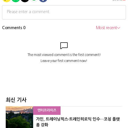
최신 기사
엔터프라이즈
가민, 트레이닝픽스·트레인히로익 인수…코칭 플랫
폼 강화