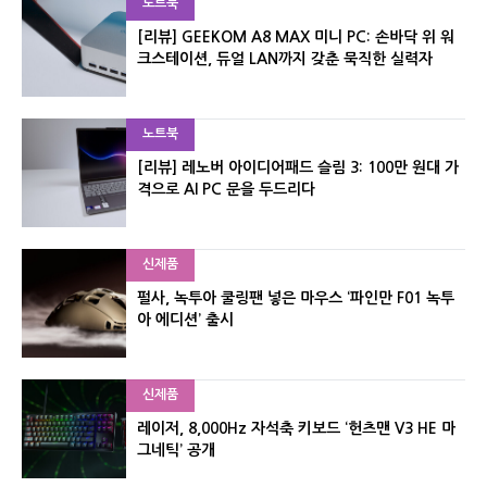
노트북
[리뷰] GEEKOM A8 MAX 미니 PC: 손바닥 위 워
크스테이션, 듀얼 LAN까지 갖춘 묵직한 실력자
노트북
[리뷰] 레노버 아이디어패드 슬림 3: 100만 원대 가
격으로 AI PC 문을 두드리다
신제품
펄사, 녹투아 쿨링팬 넣은 마우스 ‘파인만 F01 녹투
아 에디션’ 출시
신제품
레이저, 8,000Hz 자석축 키보드 ‘헌츠맨 V3 HE 마
그네틱’ 공개