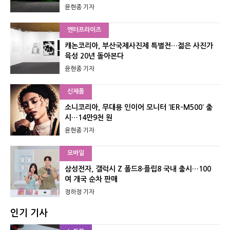
윤현종 기자
엔터프라이즈
캐논코리아, 부산국제사진제 특별전…젊은 사진가
육성 20년 돌아본다
윤현종 기자
신제품
소니코리아, 무대용 인이어 모니터 ‘IER-M500’ 출
시…14만9천 원
윤현종 기자
모바일
삼성전자, 갤럭시 Z 폴드8·플립8 국내 출시…100
여 개국 순차 판매
정하정 기자
인기 기사