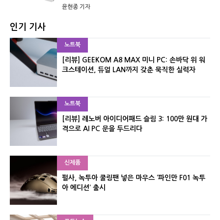
윤현종 기자
인기 기사
노트북
[리뷰] GEEKOM A8 MAX 미니 PC: 손바닥 위 워
크스테이션, 듀얼 LAN까지 갖춘 묵직한 실력자
노트북
[리뷰] 레노버 아이디어패드 슬림 3: 100만 원대 가
격으로 AI PC 문을 두드리다
신제품
펄사, 녹투아 쿨링팬 넣은 마우스 ‘파인만 F01 녹투
아 에디션’ 출시