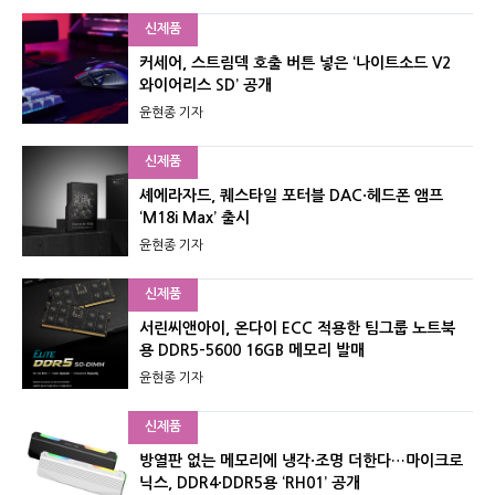
신제품
커세어, 스트림덱 호출 버튼 넣은 ‘나이트소드 V2
와이어리스 SD’ 공개
윤현종 기자
신제품
셰에라자드, 퀘스타일 포터블 DAC·헤드폰 앰프
‘M18i Max’ 출시
윤현종 기자
신제품
서린씨앤아이, 온다이 ECC 적용한 팀그룹 노트북
용 DDR5-5600 16GB 메모리 발매
윤현종 기자
신제품
방열판 없는 메모리에 냉각·조명 더한다…마이크로
닉스, DDR4·DDR5용 ‘RH01’ 공개