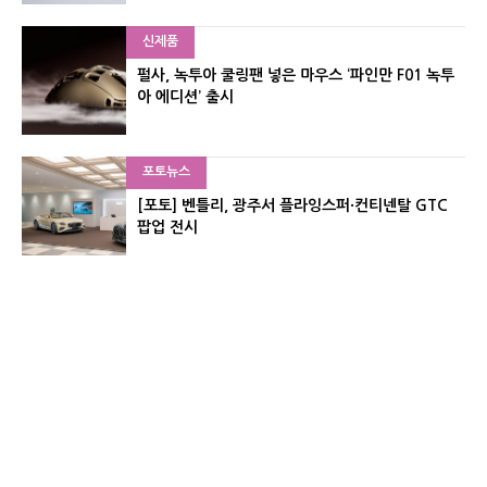
신제품
펄사, 녹투아 쿨링팬 넣은 마우스 ‘파인만 F01 녹투
아 에디션’ 출시
포토뉴스
[포토] 벤틀리, 광주서 플라잉스퍼·컨티넨탈 GTC
팝업 전시
신제품
레이저, 8,000Hz 자석축 키보드 ‘헌츠맨 V3 HE 마
그네틱’ 공개
유기자의 차이나 샵#