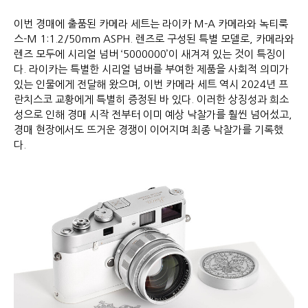
이번 경매에 출품된 카메라 세트는 라이카 M-A 카메라와 녹티룩
스-M 1:1.2/50mm ASPH. 렌즈로 구성된 특별 모델로, 카메라와
렌즈 모두에 시리얼 넘버 ‘5000000’이 새겨져 있는 것이 특징이
다. 라이카는 특별한 시리얼 넘버를 부여한 제품을 사회적 의미가
있는 인물에게 전달해 왔으며, 이번 카메라 세트 역시 2024년 프
란치스코 교황에게 특별히 증정된 바 있다. 이러한 상징성과 희소
성으로 인해 경매 시작 전부터 이미 예상 낙찰가를 훨씬 넘어섰고,
경매 현장에서도 뜨거운 경쟁이 이어지며 최종 낙찰가를 기록했
다.