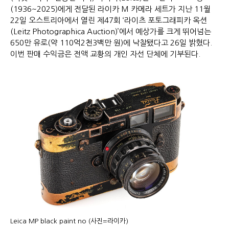
(1936~2025)에게 전달된 라이카 M 카메라 세트가 지난 11월
22일 오스트리아에서 열린 제47회 ‘라이츠 포토그래피카 옥션
(Leitz Photographica Auction)’에서 예상가를 크게 뛰어넘는
650만 유로(약 110억2천3백만 원)에 낙찰됐다고 26일 밝혔다.
이번 판매 수익금은 전액 교황의 개인 자선 단체에 기부된다.
Leica MP black paint no (사진=라이카)