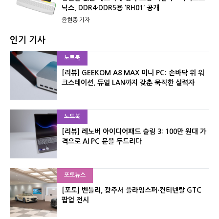
닉스, DDR4·DDR5용 ‘RH01’ 공개
윤현종 기자
인기 기사
노트북
[리뷰] GEEKOM A8 MAX 미니 PC: 손바닥 위 워
크스테이션, 듀얼 LAN까지 갖춘 묵직한 실력자
노트북
[리뷰] 레노버 아이디어패드 슬림 3: 100만 원대 가
격으로 AI PC 문을 두드리다
포토뉴스
[포토] 벤틀리, 광주서 플라잉스퍼·컨티넨탈 GTC
팝업 전시