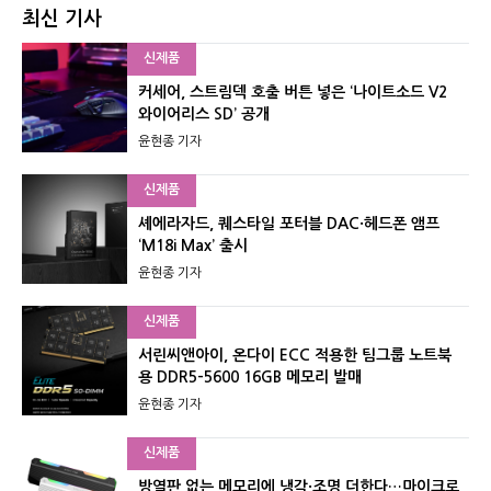
최신 기사
신제품
커세어, 스트림덱 호출 버튼 넣은 ‘나이트소드 V2
와이어리스 SD’ 공개
윤현종 기자
신제품
셰에라자드, 퀘스타일 포터블 DAC·헤드폰 앰프
‘M18i Max’ 출시
윤현종 기자
신제품
서린씨앤아이, 온다이 ECC 적용한 팀그룹 노트북
용 DDR5-5600 16GB 메모리 발매
윤현종 기자
신제품
방열판 없는 메모리에 냉각·조명 더한다…마이크로