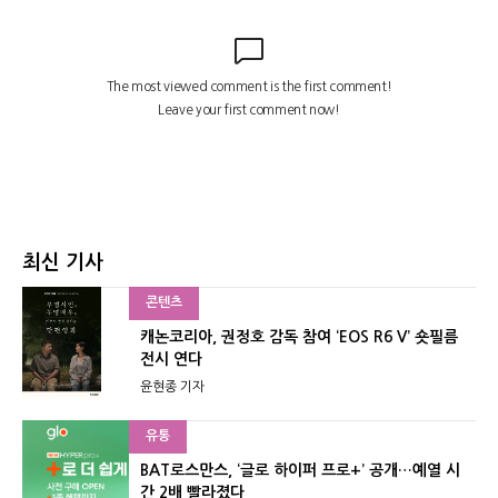
최신 기사
콘텐츠
캐논코리아, 권정호 감독 참여 ‘EOS R6 V’ 숏필름
전시 연다
윤현종 기자
유통
BAT로스만스, ‘글로 하이퍼 프로+’ 공개…예열 시
간 2배 빨라졌다