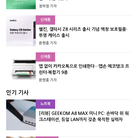
정하정 기자
신제품
벨킨, 갤럭시 Z8 시리즈 출시 기념 액정 보호필름·
투명 케이스 출시
윤현종 기자
신제품
앱 없이 카카오톡으로 인쇄한다…엡손 에코탱크 프
린터·복합기 9종
윤현종 기자
인기 기사
노트북
[리뷰] GEEKOM A8 MAX 미니 PC: 손바닥 위 워
크스테이션, 듀얼 LAN까지 갖춘 묵직한 실력자