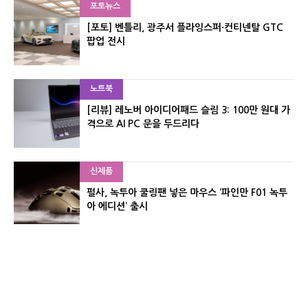
포토뉴스
[포토] 벤틀리, 광주서 플라잉스퍼·컨티넨탈 GTC
팝업 전시
노트북
[리뷰] 레노버 아이디어패드 슬림 3: 100만 원대 가
격으로 AI PC 문을 두드리다
신제품
펄사, 녹투아 쿨링팬 넣은 마우스 ‘파인만 F01 녹투
아 에디션’ 출시
신제품
레이저, 8,000Hz 자석축 키보드 ‘헌츠맨 V3 HE 마
그네틱’ 공개