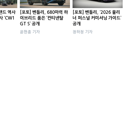
브랜드 역사
[포토] 벤틀리, 680마력 하
[포토] 벤틀리, ‘2026 뮬리
 ‘CW1
이브리드 품은 ‘컨티넨탈
너 퍼스널 커미셔닝 가이드’
GT S’ 공개
공개
윤현종 기자
정하정 기자