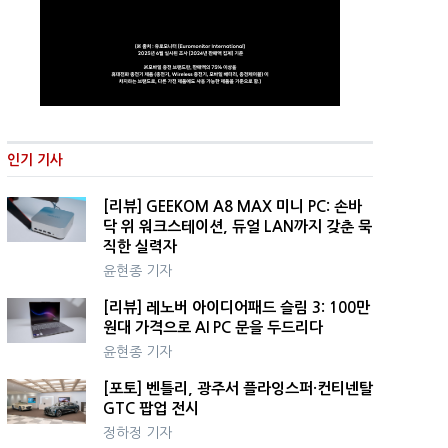
인기 기사
[리뷰] GEEKOM A8 MAX 미니 PC: 손바
닥 위 워크스테이션, 듀얼 LAN까지 갖춘 묵
직한 실력자
윤현종 기자
[리뷰] 레노버 아이디어패드 슬림 3: 100만
원대 가격으로 AI PC 문을 두드리다
윤현종 기자
[포토] 벤틀리, 광주서 플라잉스퍼·컨티넨탈
GTC 팝업 전시
정하정 기자