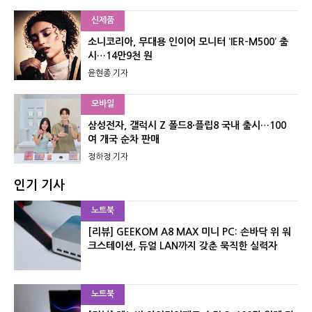
신제품
소니코리아, 무대용 인이어 모니터 ‘IER-M500’ 출
시…14만9천 원
윤현종 기자
모바일
삼성전자, 갤럭시 Z 폴드8·플립8 국내 출시…100
여 개국 순차 판매
정하정 기자
인기 기사
노트북
[리뷰] GEEKOM A8 MAX 미니 PC: 손바닥 위 워
크스테이션, 듀얼 LAN까지 갖춘 묵직한 실력자
노트북