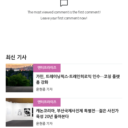
최신 기사
엔터프라이즈
가민, 트레이닝픽스·트레인히로익 인수…코칭 플랫
폼 강화
윤현종 기자
엔터프라이즈
캐논코리아, 부산국제사진제 특별전…젊은 사진가
육성 20년 돌아본다
윤현종 기자