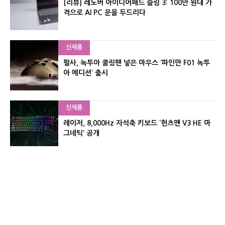
[리뷰] 레노버 아이디어패드 슬림 3: 100만 원대 가
격으로 AI PC 문을 두드리다
신제품
펄사, 녹투아 쿨링팬 넣은 마우스 ‘파인만 F01 녹투
아 에디션’ 출시
신제품
레이저, 8,000Hz 자석축 키보드 ‘헌츠맨 V3 HE 마
그네틱’ 공개
신제품
서린컴퓨터, 26.3L 리안리 A3 기반 미니 PC 2종 출
시