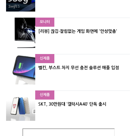
모니터
[리뷰] 끊김·잘림없는 게임 화면에 '안성맞춤'
신제품
벨킨, 부스트 차지 무선 충전 솔루션 애플 입점
신제품
SKT, 30만원대 ‘갤럭시A40’ 단독 출시