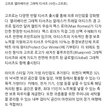
고프로 엘리베이션 그래픽 티셔츠 (사진=고프로)
고프로는 다양한 반팔 티셔츠 출시를 통해 의류 라인업을 강화했
다. 엘리베이션 그래픽 티셔츠는 알래스카 트레일 아티스트 겸 고
프로 밀리언 달러 챌린지 우승자 맥스 로미(Max Romey)가 디자
인한 한정판 티셔츠이다. 맥스 로미가 직접 그린 산맥 수채화가 티
셔츠 전면에 프린트되어 있으며, 아티스트의 지속적인 환경 보호
노력을 지원하고자 티셔츠 수익금의 10%는 환경보존단체 프로
텍트 아워 원터(Protect Our Winter)에 기부된다. 이 외에도 청
사진 형식의 고프로 로고가 새겨진 블루프린트(Blueprint) 그래픽
티셔츠와 세계 지도가 전면에 프린트 된 글로벌(Global) 그래픽
티셔츠도 함께 출시된다.
라이프 스타일 기어 가방 라인업도 추가된다. 위켄더 백팩은 32L
의 넉넉한 보관 공간을 갖춰 일상, 여행 등에서 활용할 수 있는 다
목적 가방이다. 카메라, 전자 기기, 신발 등을 넣을 수 있도록 패딩
처리된 별도 공간은 물론, 최대 15인치 노트북을 넣을 수 있는 측
면 보호 파우치를 제공한다. 또한 귀중품을 위한 주머니와 세탁물
을 분리할 수 있는 내부 접이식 공간이 마련되어 있어 장기 여행에
도 적합하다.