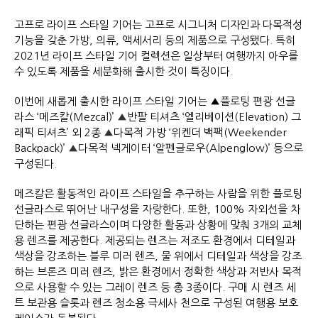
고프로 라이프 스타일 기어는 고프로 시그니처 디자인과 다목적성
기능을 갖춘 가방, 의류, 액세서리 등의 제품으로 구성됐다. 특히
2021년 라이프 스타일 기어 컬렉션은 일상부터 여행까지 아우를
수 있도록 제품을 세분화해 출시한 것이 특징이다.
이번에 새롭게 출시한 라이프 스타일 기어는 ▲플로팅 편광 선글
라스 ‘메즈칼(Mezcal)’
▲
반팔 티셔츠 ‘엘리베이션(Elevation) 그
래픽 티셔츠’ 외 2종
▲
다목적 가방 ‘위켄더 백팩(Weekender
Backpack)’
▲
다목적 넥게이터 ‘알펜글로우(Alpenglow)’ 등으로
구성된다.
메즈칼은 활동적인 라이프 스타일을 추구하는 사람을 위한 플로팅
선글라스로 뛰어난 내구성을 자랑한다. 또한, 100% 자외선을 차
단하는 편광 선글라스이며 다양한 활동과 상황에 맞춰 3개의 교체
용 렌즈를 제공한다. 제공되는 렌즈는 저조도 환경에서 디테일과
색상을 강조하는 블루 미러 렌즈, 물 위에서 디테일과 색상을 강조
하는 브론즈 미러 렌즈, 밝은 환경에서 정확한 색상과 저반사 목적
으로 사용할 수 있는 그레이 렌즈 등 총 3종이다. 구매 시 렌즈 세
트 보관용 슬롯과 렌즈 청소용 극세사 천으로 구성된 여행용 보호