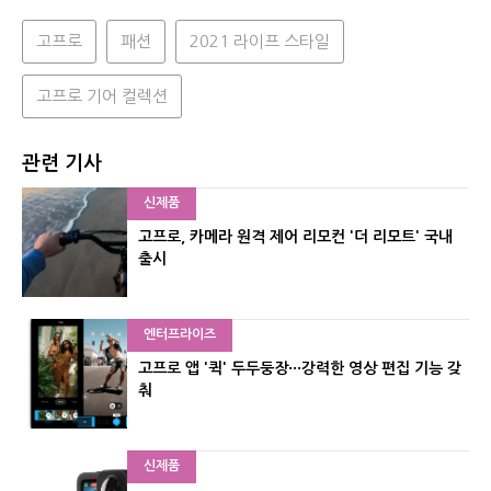
고프로
패션
2021 라이프 스타일
고프로 기어 컬렉션
관련 기사
신제품
고프로, 카메라 원격 제어 리모컨 '더 리모트' 국내
출시
엔터프라이즈
고프로 앱 '퀵' 두두둥장···강력한 영상 편집 기능 갖
춰
신제품