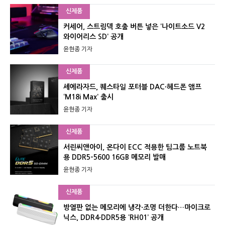
신제품
커세어, 스트림덱 호출 버튼 넣은 ‘나이트소드 V2
와이어리스 SD’ 공개
윤현종 기자
신제품
셰에라자드, 퀘스타일 포터블 DAC·헤드폰 앰프
‘M18i Max’ 출시
윤현종 기자
신제품
서린씨앤아이, 온다이 ECC 적용한 팀그룹 노트북
용 DDR5-5600 16GB 메모리 발매
윤현종 기자
신제품
방열판 없는 메모리에 냉각·조명 더한다…마이크로
닉스, DDR4·DDR5용 ‘RH01’ 공개