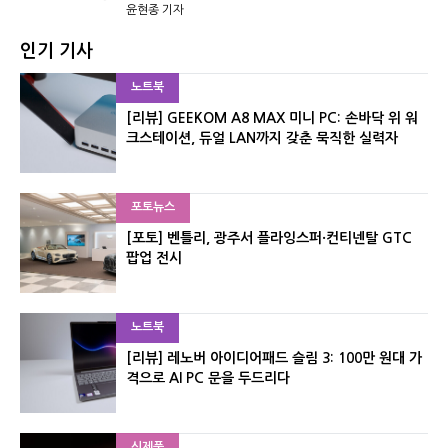
윤현종 기자
인기 기사
노트북
[리뷰] GEEKOM A8 MAX 미니 PC: 손바닥 위 워
크스테이션, 듀얼 LAN까지 갖춘 묵직한 실력자
포토뉴스
[포토] 벤틀리, 광주서 플라잉스퍼·컨티넨탈 GTC
팝업 전시
노트북
[리뷰] 레노버 아이디어패드 슬림 3: 100만 원대 가
격으로 AI PC 문을 두드리다
신제품