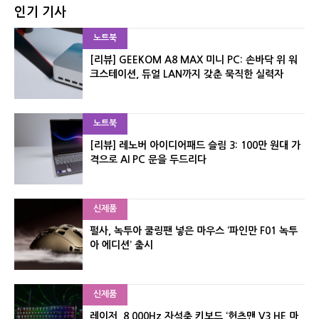
인기 기사
노트북
[리뷰] GEEKOM A8 MAX 미니 PC: 손바닥 위 워
크스테이션, 듀얼 LAN까지 갖춘 묵직한 실력자
노트북
[리뷰] 레노버 아이디어패드 슬림 3: 100만 원대 가
격으로 AI PC 문을 두드리다
신제품
펄사, 녹투아 쿨링팬 넣은 마우스 ‘파인만 F01 녹투
아 에디션’ 출시
신제품
레이저, 8,000Hz 자석축 키보드 ‘헌츠맨 V3 HE 마