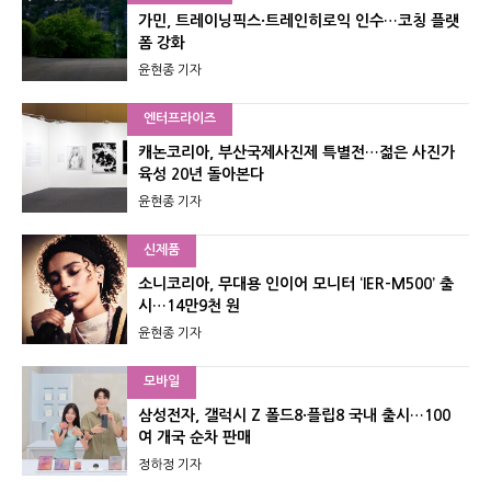
가민, 트레이닝픽스·트레인히로익 인수…코칭 플랫
폼 강화
윤현종 기자
엔터프라이즈
캐논코리아, 부산국제사진제 특별전…젊은 사진가
육성 20년 돌아본다
윤현종 기자
신제품
소니코리아, 무대용 인이어 모니터 ‘IER-M500’ 출
시…14만9천 원
윤현종 기자
모바일
삼성전자, 갤럭시 Z 폴드8·플립8 국내 출시…100
여 개국 순차 판매
정하정 기자