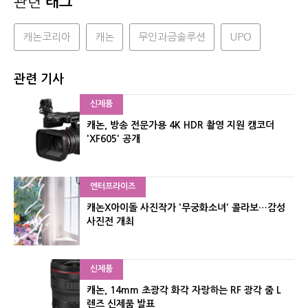
관련
태그
캐논코리아
캐논
무인과금솔루션
UPO
관련 기사
신제품
캐논, 방송 전문가용 4K HDR 촬영 지원 캠코더
'XF605' 공개
엔터프라이즈
캐논X아이돌 사진작가 '무궁화소녀' 콜라보…감성
사진전 개최
신제품
캐논, 14mm 초광각 화각 자랑하는 RF 광각 줌 L
렌즈 신제품 발표