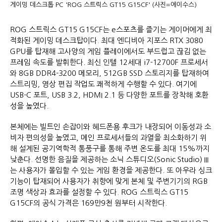
게이밍 데스크톱 PC 'ROG 스트릭스 GT15 G15CF' (사진=에이수스)
ROG 스트릭스 GT15 G15CF는 e스포츠를 즐기는 게이머에게 최
적화된 게이밍 데스크탑이다. 최대 엔디비아 지포스 RTX 3080
GPU를 탑재해 고사양의 게임 플레이에서도 부드럽고 끊김 없는
프레임 속도를 발휘한다. 최신 인텔 12세대 i7-12700F 프로세서
와 8GB DDR4-3200 메모리, 512GB SSD 스토리지를 탑재하여
스트리밍, 영상 편집 작업도 쾌적하게 수행할 수 있다. 여기에
USB-C 포트, USB 3.2, HDMI 2.1 등 다양한 포트를 장착해 호환
성을 높였다.
본체에는 빌트인 손잡이와 헤드폰용 후크가 내장되어 이동성과 소
비자 편의성을 높였고, 메인 프로세서들의 과열을 최소화하기 위
해 설계된 공기역학적 통풍구를 통해 주변 온도를 최대 15%까지
낮춘다. 선명한 음질을 제공하는 소닉 스튜디오(Sonic Studio) III
는 사용자가 몰입할 수 있는 게임 환경을 제공한다. 또 아우라 싱크
기능이 탑재되어 사용자가 취향에 맞게 본체 및 주변기기의 RGB
조명 색상과 효과를 설정할 수 있다. ROG 스트릭스 GT15
G15CF의 공식 가격은 169만9천 원부터 시작한다.