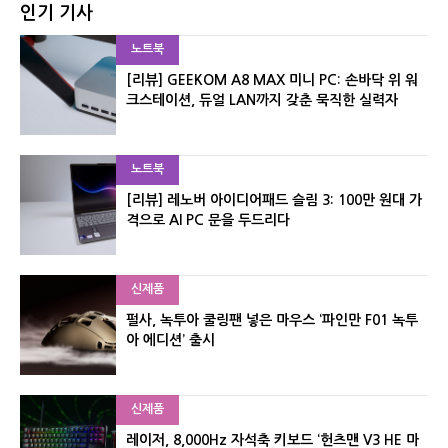
인기 기사
노트북
[리뷰] GEEKOM A8 MAX 미니 PC: 손바닥 위 워
크스테이션, 듀얼 LAN까지 갖춘 묵직한 실력자
노트북
[리뷰] 레노버 아이디어패드 슬림 3: 100만 원대 가
격으로 AI PC 문을 두드리다
신제품
펄사, 녹투아 쿨링팬 넣은 마우스 ‘파인만 F01 녹투
아 에디션’ 출시
신제품
레이저, 8,000Hz 자석축 키보드 ‘헌츠맨 V3 HE 마