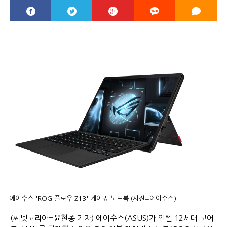
에이수스 'ROG 플로우 Z13' 게이밍 노트북 (사진=에이수스)
(씨넷코리아=윤현종 기자) 에이수스(ASUS)가 인텔 12세대 코어