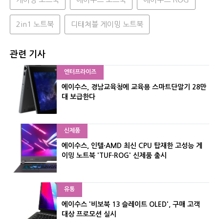
2in1 노트북
디태쳐블 게이밍 노트북
관련 기사
엔터프라이즈
에이수스, 경남교육청에 교육용 스마트단말기 28만
대 보급한다
신제품
에이수스, 인텔·AMD 최신 CPU 탑재한 고성능 게
이밍 노트북 'TUF·ROG' 신제품 출시
유통
에이수스 '비보북 13 슬레이트 OLED', 구매 고객
대상 프로모션 실시