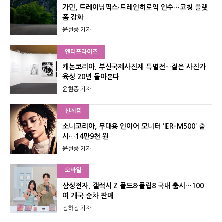
가민, 트레이닝픽스·트레인히로익 인수…코칭 플랫
폼 강화
윤현종 기자
엔터프라이즈
캐논코리아, 부산국제사진제 특별전…젊은 사진가
육성 20년 돌아본다
윤현종 기자
신제품
소니코리아, 무대용 인이어 모니터 ‘IER-M500’ 출
시…14만9천 원
윤현종 기자
모바일
삼성전자, 갤럭시 Z 폴드8·플립8 국내 출시…100
여 개국 순차 판매
정하정 기자