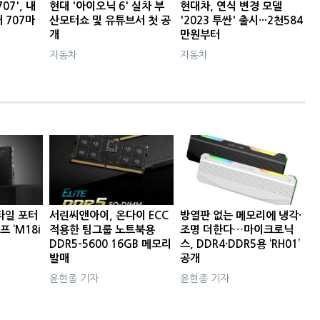
07', 내
현대 '아이오닉 6' 실차 부
현대차, 연식 변경 모델
대 707마
산모터쇼 및 유튜브서 첫 공
'2023 투싼' 출시···2천584
개
만원부터
자동차
자동차
타일 포터
서린씨앤아이, 온다이 ECC
방열판 없는 메모리에 냉각·
프 ‘M18i
적용한 팀그룹 노트북용
조명 더한다…마이크로닉
DDR5-5600 16GB 메모리
스, DDR4·DDR5용 ‘RH01’
발매
공개
윤현종 기자
윤현종 기자