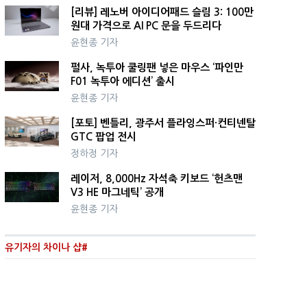
[리뷰] 레노버 아이디어패드 슬림 3: 100만
원대 가격으로 AI PC 문을 두드리다
윤현종 기자
펄사, 녹투아 쿨링팬 넣은 마우스 ‘파인만
F01 녹투아 에디션’ 출시
윤현종 기자
[포토] 벤틀리, 광주서 플라잉스퍼·컨티넨탈
GTC 팝업 전시
정하정 기자
레이저, 8,000Hz 자석축 키보드 ‘헌츠맨
V3 HE 마그네틱’ 공개
윤현종 기자
유기자의 차이나 샵#