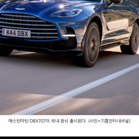
애스턴마틴 DBX707이 국내 정식 출시된다. (사진=기흥인터내셔널)