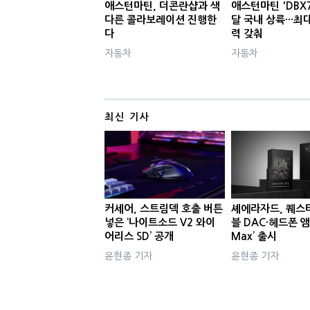
애스턴마틴, 더콘란샵과 색
애스턴마틴 'DBX7
다른 콜라보레이션 진행한
달 국내 상륙···최
다
력 갖춰
자동차
자동차
최신 기사
커세어, 스트림덱 호출 버튼
셰에라자드, 퀘스
넣은 ‘나이트소드 V2 와이
블 DAC·헤드폰 앰
어리스 SD’ 공개
Max’ 출시
윤현종 기자
윤현종 기자