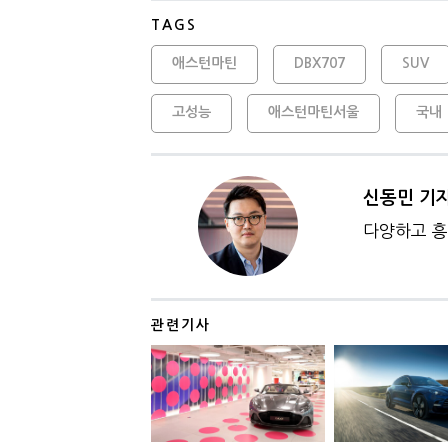
TAGS
애스턴마틴
DBX707
SUV
고성능
애스턴마틴서울
국내
신동민 기
다양하고 흥
관련기사