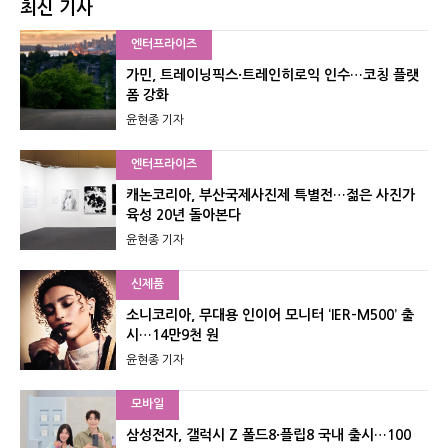
최신 기사
엔터프라이즈
가민, 트레이닝픽스·트레인히로익 인수…코칭 플랫
폼 강화
윤현종 기자
엔터프라이즈
캐논코리아, 부산국제사진제 특별전…젊은 사진가
육성 20년 돌아본다
윤현종 기자
신제품
소니코리아, 무대용 인이어 모니터 ‘IER-M500’ 출
시…14만9천 원
윤현종 기자
모바일
삼성전자, 갤럭시 Z 폴드8·플립8 국내 출시…100