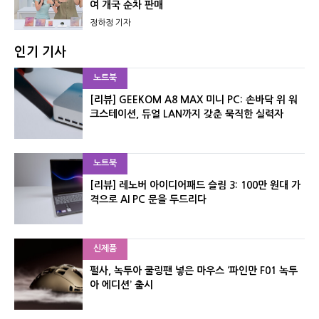
여 개국 순차 판매
정하정 기자
인기 기사
노트북
[리뷰] GEEKOM A8 MAX 미니 PC: 손바닥 위 워
크스테이션, 듀얼 LAN까지 갖춘 묵직한 실력자
노트북
[리뷰] 레노버 아이디어패드 슬림 3: 100만 원대 가
격으로 AI PC 문을 두드리다
신제품
펄사, 녹투아 쿨링팬 넣은 마우스 ‘파인만 F01 녹투
아 에디션’ 출시