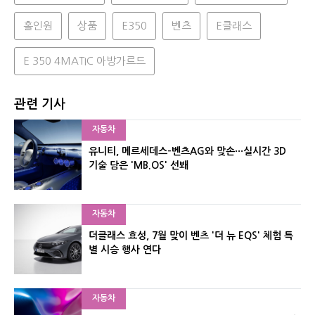
홀인원
상품
E350
벤츠
E클래스
E 350 4MATIC 아방가르드
관련 기사
자동차
유니티, 메르세데스-벤츠AG와 맞손···실시간 3D
기술 담은 'MB.OS' 선봬
자동차
더클래스 효성, 7월 맞이 벤츠 '더 뉴 EQS' 체험 특
별 시승 행사 연다
자동차