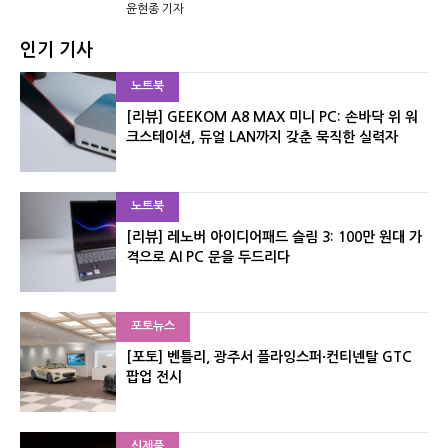
윤현종 기자
인기 기사
노트북
[리뷰] GEEKOM A8 MAX 미니 PC: 손바닥 위 워
크스테이션, 듀얼 LAN까지 갖춘 묵직한 실력자
노트북
[리뷰] 레노버 아이디어패드 슬림 3: 100만 원대 가
격으로 AI PC 문을 두드리다
포토뉴스
[포토] 벤틀리, 광주서 플라잉스퍼·컨티넨탈 GTC
팝업 전시
신제품