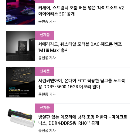
커세어, 스트림덱 호출 버튼 넣은 ‘나이트소드 V2
와이어리스 SD’ 공개
윤현종 기자
신제품
셰에라자드, 퀘스타일 포터블 DAC·헤드폰 앰프
‘M18i Max’ 출시
윤현종 기자
신제품
서린씨앤아이, 온다이 ECC 적용한 팀그룹 노트북
용 DDR5-5600 16GB 메모리 발매
윤현종 기자
신제품
방열판 없는 메모리에 냉각·조명 더한다…마이크로
닉스, DDR4·DDR5용 ‘RH01’ 공개
윤현종 기자