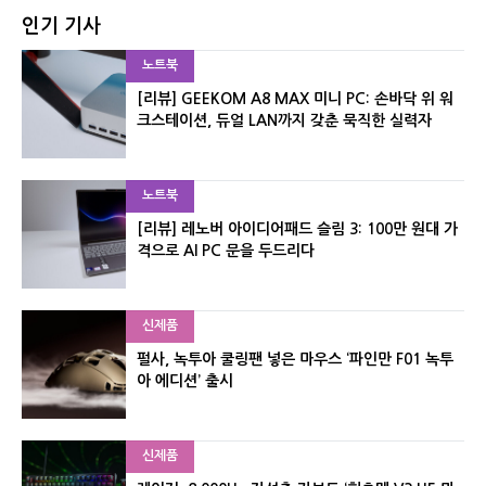
인기 기사
노트북
[리뷰] GEEKOM A8 MAX 미니 PC: 손바닥 위 워
크스테이션, 듀얼 LAN까지 갖춘 묵직한 실력자
노트북
[리뷰] 레노버 아이디어패드 슬림 3: 100만 원대 가
격으로 AI PC 문을 두드리다
신제품
펄사, 녹투아 쿨링팬 넣은 마우스 ‘파인만 F01 녹투
아 에디션’ 출시
신제품