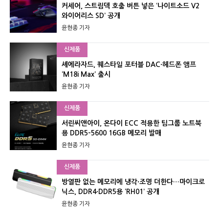
커세어, 스트림덱 호출 버튼 넣은 ‘나이트소드 V2
와이어리스 SD’ 공개
윤현종 기자
신제품
셰에라자드, 퀘스타일 포터블 DAC·헤드폰 앰프
‘M18i Max’ 출시
윤현종 기자
신제품
서린씨앤아이, 온다이 ECC 적용한 팀그룹 노트북
용 DDR5-5600 16GB 메모리 발매
윤현종 기자
신제품
방열판 없는 메모리에 냉각·조명 더한다…마이크로
닉스, DDR4·DDR5용 ‘RH01’ 공개
윤현종 기자