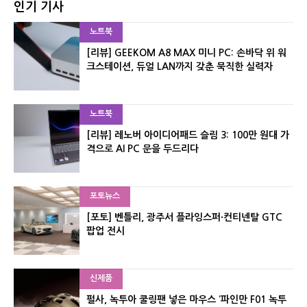
인기 기사
노트북
[리뷰] GEEKOM A8 MAX 미니 PC: 손바닥 위 워
크스테이션, 듀얼 LAN까지 갖춘 묵직한 실력자
노트북
[리뷰] 레노버 아이디어패드 슬림 3: 100만 원대 가
격으로 AI PC 문을 두드리다
포토뉴스
[포토] 벤틀리, 광주서 플라잉스퍼·컨티넨탈 GTC
팝업 전시
신제품
펄사, 녹투아 쿨링팬 넣은 마우스 ‘파인만 F01 녹투