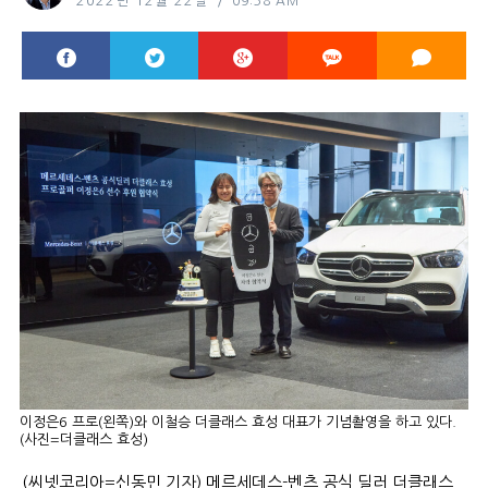
2022년 12월 22일
09:38 AM
이정은6 프로(왼쪽)와 이철승 더클래스 효성 대표가 기념촬영을 하고 있다.
(사진=더클래스 효성)
(씨넷코리아=신동민 기자) 메르세데스-벤츠 공식 딜러 더클래스